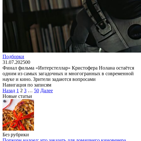
Подборки
31.07.2025
0
0
Финал фильма «Интерстеллар» Кристофера Нолана остаётся
одним из самых загадочных и многогранных в современной
науке и кино. Зрители задаются вопросами
Навигация по записям
Назад
1
2
3
…
50
Далее
Новые статьи
Без рубрики
Попкорн надоел: что заказать для домашнего киновечера