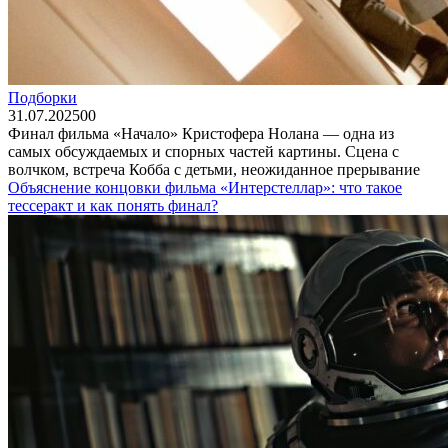
Подборки
31.07.2025
0
0
Финал фильма «Начало» Кристофера Нолана — одна из
самых обсуждаемых и спорных частей картины. Сцена с
волчком, встреча Кобба с детьми, неожиданное прерывание
Объяснение концовки фильма «Интерстеллар»: что такое
тессеракт и как понять финал?