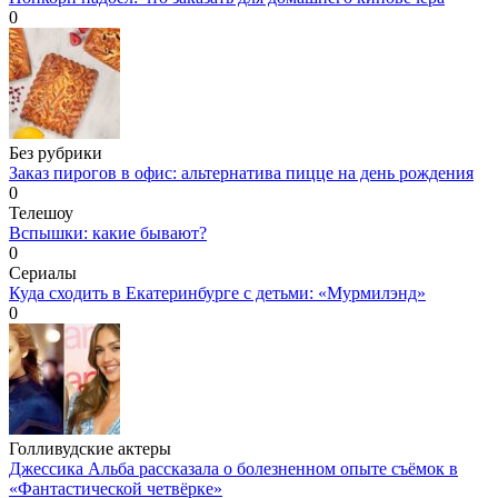
0
Без рубрики
Заказ пирогов в офис: альтернатива пицце на день рождения
0
Телешоу
Вспышки: какие бывают?
0
Сериалы
Куда сходить в Екатеринбурге с детьми: «Мурмилэнд»
0
Голливудские актеры
Джессика Альба рассказала о болезненном опыте съёмок в
«Фантастической четвёрке»