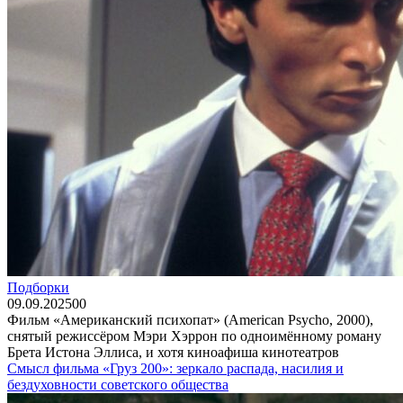
Подборки
09.09.2025
0
0
Фильм «Американский психопат» (American Psycho, 2000),
снятый режиссёром Мэри Хэррон по одноимённому роману
Брета Истона Эллиса, и хотя киноафиша кинотеатров
Смысл фильма «Груз 200»: зеркало распада, насилия и
бездуховности советского общества