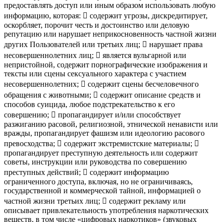
предоставлять доступ или иным образом использовать любую
информацию, которая:  содержит угрозы, дискредитирует,
оскорбляет, порочит честь и достоинство или деловую
репутацию или нарушает неприкосновенность частной жизни
других Пользователей или третьих лиц;  нарушает права
несовершеннолетних лиц;  является вульгарной или
непристойной, содержит порнографические изображения и
тексты или сцены сексуального характера с участием
несовершеннолетних;  содержит сцены бесчеловечного
обращения с животными;  содержит описание средств и
способов суицида, любое подстрекательство к его
совершению;  пропагандирует и/или способствует
разжиганию расовой, религиозной, этнической ненависти или
вражды, пропагандирует фашизм или идеологию расового
превосходства;  содержит экстремистские материалы; 
пропагандирует преступную деятельность или содержит
советы, инструкции или руководства по совершению
преступных действий;  содержит информацию
ограниченного доступа, включая, но не ограничиваясь,
государственной и коммерческой тайной, информацией о
частной жизни третьих лиц;  содержит рекламу или
описывает привлекательность употребления наркотических
веществ, в том числе «цифровых наркотиков» (звуковых