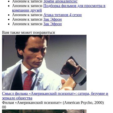
Аноним
к записи
Зомби апокалипсис
Аноним
к записи
Подборка фильмов для просмотра в
компании друзей
Аноним
к записи
Атака титанов 4 сезон
Аноним
к записи
Зак Эфрон
Аноним
к записи
Зак Эфрон
Вам также может понравиться
Смысл фильма «Американский психопат»: сатира, безумие и
зеркало общества
Фильм «Американский психопат» (American Psycho, 2000)
0
0