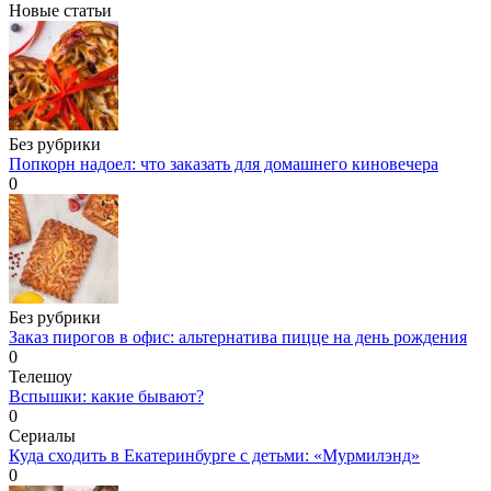
Новые статьи
Без рубрики
Попкорн надоел: что заказать для домашнего киновечера
0
Без рубрики
Заказ пирогов в офис: альтернатива пицце на день рождения
0
Телешоу
Вспышки: какие бывают?
0
Сериалы
Куда сходить в Екатеринбурге с детьми: «Мурмилэнд»
0