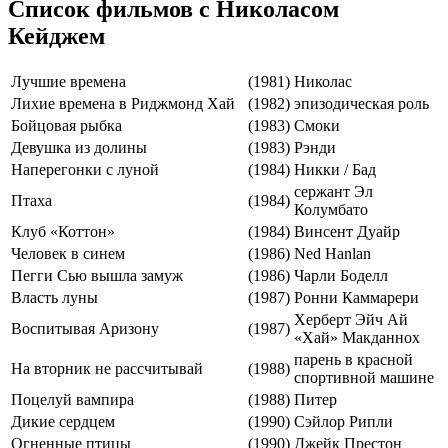
Список фильмов с Николасом
Кейджем
Лучшие времена
(1981)
Николас
Лихие времена в Риджмонд Хай
(1982)
эпизодическая роль
Бойцовая рыбка
(1983)
Смоки
Девушка из долины
(1983)
Рэнди
Наперегонки с луной
(1984)
Никки / Бад
сержант Эл
Птаха
(1984)
Колумбато
Клуб «Коттон»
(1984)
Винсент Дуайр
Человек в синем
(1986)
Ned Hanlan
Пегги Сью вышла замуж
(1986)
Чарли Боделл
Власть луны
(1987)
Ронни Каммарери
Херберт Эйч Ай
Воспитывая Аризону
(1987)
«Хай» Макданнох
парень в красной
На вторник не рассчитывай
(1988)
спортивной машине
Поцелуй вампира
(1988)
Питер
Дикие сердцем
(1990)
Сэйлор Рипли
Огненные птицы
(1990)
Джейк Престон