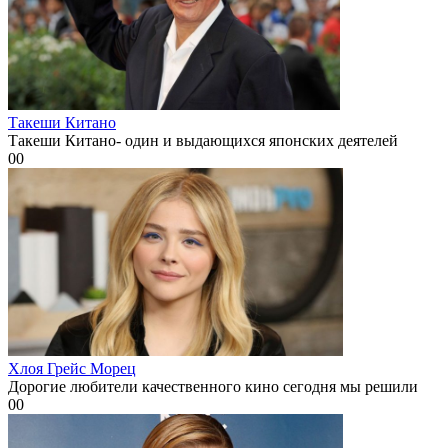
Такеши Китано
Такеши Китано- один и выдающихся японских деятелей
0
0
Хлоя Грейс Морец
Дорогие любители качественного кино сегодня мы решили
0
0