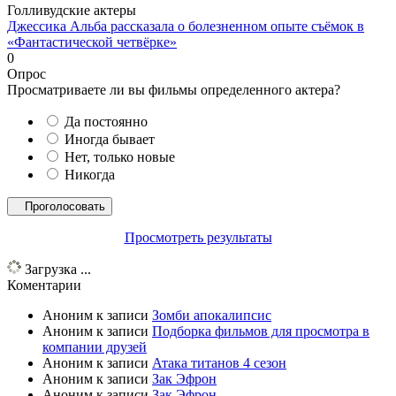
Голливудские актеры
Джессика Альба рассказала о болезненном опыте съёмок в
«Фантастической четвёрке»
0
Опрос
Просматриваете ли вы фильмы определенного актера?
Да постоянно
Иногда бывает
Нет, только новые
Никогда
Просмотреть результаты
Загрузка ...
Коментарии
Аноним
к записи
Зомби апокалипсис
Аноним
к записи
Подборка фильмов для просмотра в
компании друзей
Аноним
к записи
Атака титанов 4 сезон
Аноним
к записи
Зак Эфрон
Аноним
к записи
Зак Эфрон