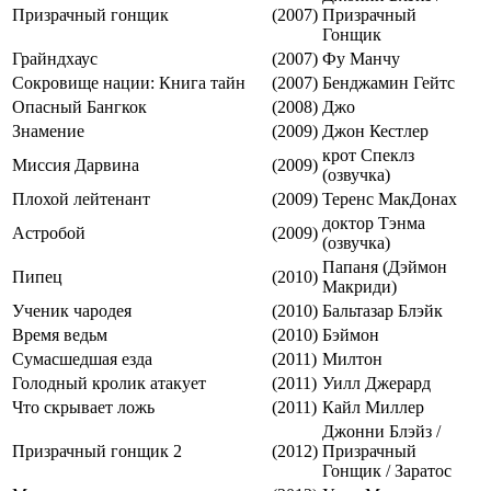
Призрачный гонщик
(2007)
Призрачный
Гонщик
Грайндхаус
(2007)
Фу Манчу
Сокровище нации: Книга тайн
(2007)
Бенджамин Гейтс
Опасный Бангкок
(2008)
Джо
Знамение
(2009)
Джон Кестлер
крот Спеклз
Миссия Дарвина
(2009)
(озвучка)
Плохой лейтенант
(2009)
Теренс МакДонах
доктор Тэнма
Астробой
(2009)
(озвучка)
Папаня (Дэймон
Пипец
(2010)
Макриди)
Ученик чародея
(2010)
Бальтазар Блэйк
Время ведьм
(2010)
Бэймон
Сумасшедшая езда
(2011)
Милтон
Голодный кролик атакует
(2011)
Уилл Джерард
Что скрывает ложь
(2011)
Кайл Миллер
Джонни Блэйз /
Призрачный гонщик 2
(2012)
Призрачный
Гонщик / Заратос