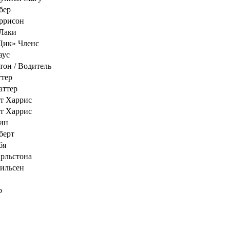
бер
ррисон
Лаки
Дик» Членс
аус
тон / Водитель
тер
аттер
т Харрис
т Харрис
ин
берт
бя
рльстона
ильсен
р