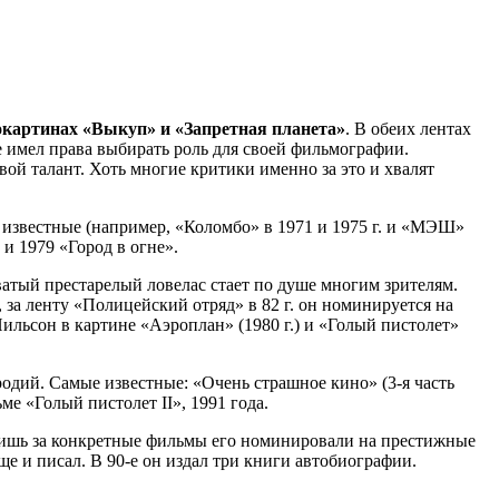
окартинах «Выкуп» и «Запретная планета»
. В обеих лентах
е имел права выбирать роль для своей фильмографии.
вой талант. Хоть многие критики именно за это и хвалят
 известные (например, «Коломбо» в 1971 и 1975 г. и «МЭШ»
и 1979 «Город в огне».
ватый престарелый ловелас стает по душе многим зрителям.
за ленту «Полицейский отряд» в 82 г. он номинируется на
Нильсон в картине «Аэроплан» (1980 г.) и «Голый пистолет»
родий. Самые известные: «Очень страшное кино» (3-я часть
ме «Голый пистолет II», 1991 года.
лишь за конкретные фильмы его номинировали на престижные
ще и писал. В 90-е он издал три книги автобиографии.