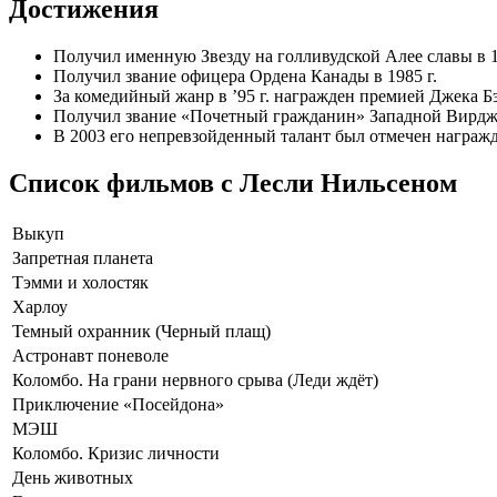
Достижения
Получил именную Звезду на голливудской Алее славы в 1
Получил звание офицера Ордена Канады в 1985 г.
За комедийный жанр в ’95 г. награжден премией Джека 
Получил звание «Почетный гражданин» Западной Вирджин
В 2003 его непревзойденный талант был отмечен награж
Список фильмов с Лесли Нильсеном
Выкуп
Запретная планета
Тэмми и холостяк
Харлоу
Темный охранник (Черный плащ)
Астронавт поневоле
Коломбо. На грани нервного срыва (Леди ждёт)
Приключение «Посейдона»
МЭШ
Коломбо. Кризис личности
День животных