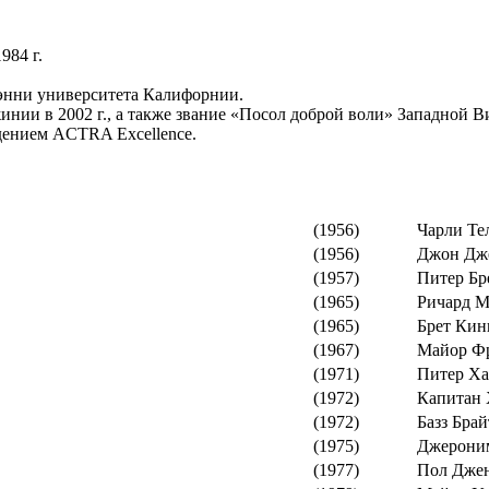
984 г.
Бэнни университета Калифорнии.
ии в 2002 г., а также звание «Посол доброй воли» Западной 
дением ACTRA Excellence.
(1956)
Чарли Те
(1956)
Джон Дж
(1957)
Питер Бр
(1965)
Ричард 
(1965)
Брет Кин
(1967)
Майор Ф
(1971)
Питер Х
(1972)
Капитан 
(1972)
Базз Бра
(1975)
Джероним
(1977)
Пол Дже