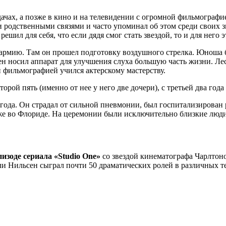
чах, а позже в кино и на телевидении с огромной фильмографи
 родственными связями и часто упоминал об этом среди своих з
шил для себя, что если дядя смог стать звездой, то и для него э
 в армию. Там он прошел подготовку воздушного стрелка. Юноша 
ен носил аппарат для улучшения слуха большую часть жизни. Лес
й фильмографией учился актерскому мастерству.
второй пять (именно от нее у него две дочери), с третьей два го
 года. Он страдал от сильной пневмонии, был госпитализирован
же во Флориде. На церемонии были исключительно близкие люди
изоде сериала «Studio One»
со звездой кинематографа Чарлтоно
ли Нильсен сыграл почти 50 драматических ролей в различных те