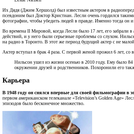
Их Дядя (Джим Хершолд) был известным актером в радиопереда
псевдоним был Доктор Кристиан. Лесли очень гордился такими
фотографии, чтобы убедить людей в правде. Именно тогда он и ре
Во времена II Мировой, когда Лесли было 17 лет, его забрали
действий, и у него были серьезные проблемы со слухом. Нильс
на радио в Торонто. В этот же период будущий актер с не мало
Актер вступал в брак 4 раза. С первой женой прожил 6 лет, со 
Нильсон ушел из жизни осенью в 2010 году. Ему было 84
окружении друзей и родственников. Похоронили его так
Карьера
В 1948 году он снялся впервые для своей фильмографии в эп
первом американском телеканале «Television’s Golden Age» Лес
эпизодов было бесконечное множество.