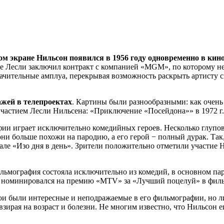
м экране Нильсон появился в 1956 году одновременно в кин
0-е Лесли заключил контракт с компанией «MGM», по которому н
начительные амплуа, перекрывая возможность раскрыть артисту с
жей в телепроектах
. Картины были разнообразными: как очень
участием Лесли Нильсена: «Приключение «Посейдона»» в 1972 г. 
рафии играет исключительно комедийных героев. Несколько глупо
 больше похожи на пародию, а его герой − полный дурак. Так, 
иале «Изо дня в день». Зрители положительно отметили участие 
ильмография состояла исключительно из комедий, в основном па
е он номинировался на премию «MTV» за «Лучший поцелуй» в филь
ои были интересные и неподражаемые в его фильмографии, но 
зирая на возраст и болезни. Не многим известно, что Нильсон е