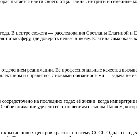
торая пытается найти своего отца. Тайны, интриги и семейные
2 года. В центре сюжета — расследования Светланы Елагиной и 
ют атмосферу, где доверять нельзя никому. Елагина сама оказы
й отделением реанимации. Её профессиональные качества вызыв
лективом и справиться с новыми обязанностями — задача не из л
сосредоточено на последних годах её жизни, когда императрица
собое внимание уделено её отношениям с сыном Павлом, которы
 открытие новых центров красоты по всему СССР. Однако его д