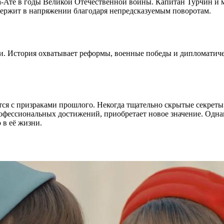
а-Ате в годы Великой Отечественной войны. Капитан Турчин и 
ержит в напряжении благодаря непредсказуемым поворотам.
и. История охватывает реформы, военные победы и дипломатичес
ся с призраками прошлого. Некогда тщательно скрытые секреты в
рофессиональных достижений, приобретает новое значение. Однак
 в её жизни.