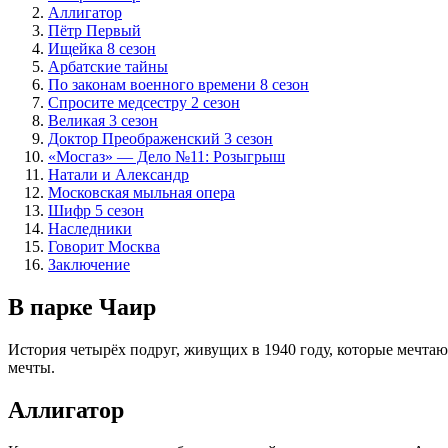
Аллигатор
Пётр Первый
Ищейка 8 сезон
Арбатские тайны
По законам военного времени 8 сезон
Спросите медсестру 2 сезон
Великая 3 сезон
Доктор Преображенский 3 сезон
«Мосгаз» — Дело №11: Розыгрыш
Натали и Александр
Московская мыльная опера
Шифр 5 сезон
Наследники
Говорит Москва
Заключение
В парке Чаир
История четырёх подруг, живущих в 1940 году, которые мечтаю
мечты.
Аллигатор