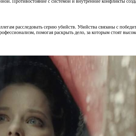
танной. Противостояние с системой и внутренние конфликты соз
легам расследовать серию убийств. Убийства связаны с победит
рофессионализм, помогая раскрыть дело, за которым стоят высо