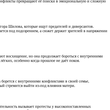
 конфликты превращают её поиски в эмоциональную и сложную
Егора Шилова, которые ищут предателей и диверсантов.
вается под подозрением, а сюжет держит зрителей в напряжении
ают восхищение, но она продолжает бороться с внутренними
ёгких, особенно когда прошлое не даёт покоя.
 борется с внутренними конфликтами в своей семье,
й стремится выйти из-под влияния матери.
еятельность вызывает протесты у высокопоставленных