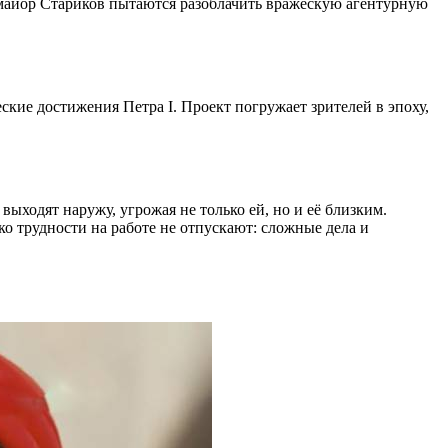
майор Стариков пытаются разоблачить вражескую агентурную
кие достижения Петра I. Проект погружает зрителей в эпоху,
ыходят наружу, угрожая не только ей, но и её близким.
о трудности на работе не отпускают: сложные дела и