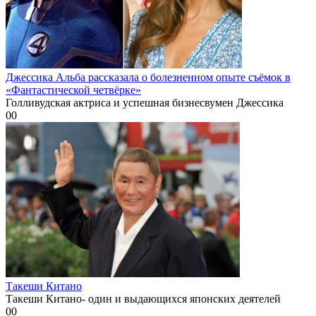
Джессика Альба рассказала о болезненном опыте съёмок в
«Фантастической четвёрке»
Голливудская актриса и успешная бизнесвумен Джессика
0
0
Такеши Китано
Такеши Китано- один и выдающихся японских деятелей
0
0