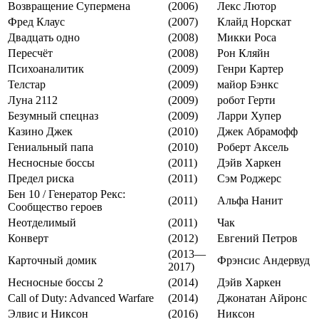
Возвращение Супермена
(2006)
Лекс Лютор
Фред Клаус
(2007)
Клайд Норскат
Двадцать одно
(2008)
Микки Роса
Пересчёт
(2008)
Рон Кляйн
Психоаналитик
(2009)
Генри Картер
Телстар
(2009)
майор Бэнкс
Луна 2112
(2009)
робот Герти
Безумный спецназ
(2009)
Ларри Хупер
Казино Джек
(2010)
Джек Абрамофф
Гениальный папа
(2010)
Роберт Аксель
Несносные боссы
(2011)
Дэйв Харкен
Предел риска
(2011)
Сэм Роджерс
Бен 10 / Генератор Рекс:
(2011)
Альфа Нанит
Сообщество героев
Неотделимый
(2011)
Чак
Конверт
(2012)
Евгений Петров
(2013—
Карточный домик
Фрэнсис Андервуд
2017)
Несносные боссы 2
(2014)
Дэйв Харкен
Call of Duty: Advanced Warfare
(2014)
Джонатан Айронс
Элвис и Никсон
(2016)
Никсон