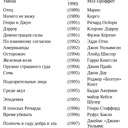
Умник
Мэл Проффит
1990)
Отец
(1989)
Марио
Ничего не вижу
(1989)
Кирго
Генри и Джун
(1991)
Ричард Осборн
Дэрроу
(1991)
Клэрэнс Дэрроу
Демонстрация силы
(1991)
Фрэнк Кёртин
По взаимному согласию
(1992)
Эдди Отис
Американцы
(1992)
Джон Уильямсон
Осторожно
(1994)
Ллойд Шассер
Железная воля
(1994)
Гарри Кингсли
Оружие страшного суда
(1994)
Джим Прайс
Семь
(1995)
Джон Доу
Роджер «Болтун»
Подозрительные лица
(1995)
Кинт
Среди акул
(1995)
Бадди Акерман
майор Кейси
Эпидемия
(1995)
Шулер
В поисках Ричарда
(1996)
Генри Стаффорд
Время убивать
(1996)
Руфус Бакли
Джеймс «Джим»
Полночь в саду добра и зла
(1997)
Уильямс