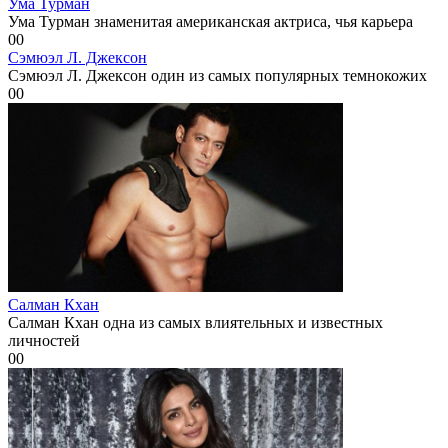
Ума Турман
Ума Турман знаменитая американская актриса, чья карьера
0
0
Сэмюэл Л. Джексон
Сэмюэл Л. Джексон один из самых популярных темнокожих
0
0
Салман Кхан
Салман Кхан одна из самых влиятельных и известных
личностей
0
0