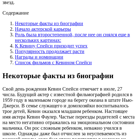
звезд.
Содержание
Некоторые факты из биографии
Начало актерской карьеры
Роль была второстепенной, после нее он снялся еще в
нескольких картинах:
К Кевину Спейси приходит успех
Популярность продолжает расти
Награды и номинации
Список фильмов с Кевином Спейси
Некоторые факты из биографии
Свой день рождения Кевин Спейси отмечает в июле, 27
числа. Будущий актер с известной фильмографией родился в
1959 году в маленьком городе на берегу океана в штате Нью-
Джерси. В семье служащего и домохозяйки воспитывалось
трое детей, Кевин оказался младшим ребенком. Настоящее
имя актера Кевин Фаулер. Частые переезды родителей с места
на место негативно отражались на эмоциональном состоянии
мальчика. Он рос сложным ребенком, неважно учился в
школе. Однажды даже был отчислен за неуспеваемость из