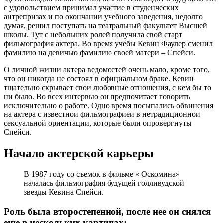
с удовольствием принимал участие в студенческих
антрепризах и по окончании учебного заведения, недолго
думая, решил поступать на театральный факультет Высшей
школы. Тут с небольших ролей получила свой старт
фильмография актера. Во время учебы Кевин Фаулер сменил
фамилию на девичью фамилию своей матери – Спейси.
О личной жизни актера ведомостей очень мало, кроме того,
что он никогда не состоял в официальном браке. Кевин
тщательно скрывает свои любовные отношения, с кем бы то
ни было. Во всех интервью он предпочитает говорить
исключительно о работе. Одно время посыпались обвинения
на актера с известной фильмографией в нетрадиционной
сексуальной ориентации, которые были опровергнуты
Спейси.
Начало актерской карьеры
В 1987 году со съемок в фильме « Оскомина»
началась фильмография будущей голливудской
звезды Кевина Спейси.
Роль была второстепенной, после нее он снялся
еще в нескольких картинах: