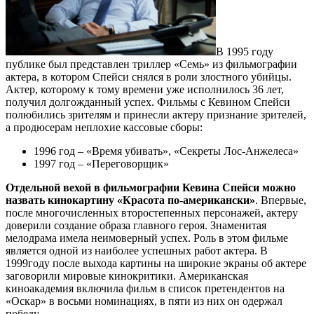
В 1995 году
публике был представлен триллер «Семь» из фильмографии
актера, в котором Спейси снялся в роли злостного убийцы.
Актер, которому к тому времени уже исполнилось 36 лет,
получил долгожданный успех. Фильмы с Кевином Спейси
полюбились зрителям и принесли актеру признание зрителей,
а продюсерам неплохие кассовые сборы:
1996 год – «Время убивать», «Секреты Лос-Анжелеса»
1997 год – «Переговорщик»
Отдельной вехой в фильмографии Кевина Спейси можно
назвать кинокартину «Красота по-американски»
. Впервые,
после многочисленных второстепенных персонажей, актеру
доверили создание образа главного героя. Знаменитая
мелодрама имела неимоверный успех. Роль в этом фильме
является одной из наиболее успешных работ актера. В
1999году после выхода картины на широкие экраны об актере
заговорили мировые кинокритики. Американская
киноакадемия включила фильм в список претендентов на
«Оскар» в восьми номинациях, в пяти из них он одержал
победу.