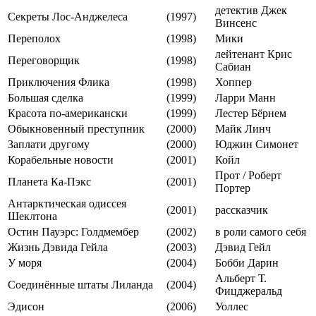
детектив Джек
Секреты Лос-Анджелеса
(1997)
Винсенс
Переполох
(1998)
Мики
лейтенант Крис
Переговорщик
(1998)
Сабиан
Приключения Флика
(1998)
Хоппер
Большая сделка
(1999)
Ларри Манн
Красота по-американски
(1999)
Лестер Бёрнем
Обыкновенный преступник
(2000)
Майк Линч
Заплати другому
(2000)
Юджин Симонет
Корабельные новости
(2001)
Койл
Прот / Роберт
Планета Ка-Пэкс
(2001)
Портер
Антарктическая одиссея
(2001)
рассказчик
Шеклтона
Остин Пауэрс: Голдмембер
(2002)
в роли самого себя
Жизнь Дэвида Гейла
(2003)
Дэвид Гейл
У моря
(2004)
Бобби Дарин
Альберт Т.
Соединённые штаты Лиланда
(2004)
Фицджеральд
Эдисон
(2006)
Уоллес