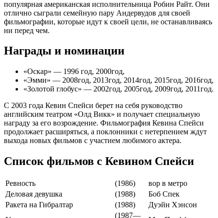
популярная американская исполнительница Робин Райт. Они
отлично сыграли семейную пару Андервудов для своей
фильмографии, которые идут к своей цели, не останавливаясь
ни перед чем.
Награды и номинации
«Оскар» — 1996 год, 2000год,
«Эмми» — 2008год, 2013год, 2014год, 2015год, 2016год,
«Золотой глобус» — 2002год, 2005год, 2009год, 2011год.
С 2003 года Кевин Спейси берет на себя руководство
английским театром «Олд Викк» и получает специальную
награду за его возрождение. Фильмография Кевина Спейси
продолжает расширяться, а поклонники с нетерпением ждут
выхода новых фильмов с участием любимого актера.
Список фильмов с Кевином Спейси
Ревность
(1986)
вор в метро
Деловая девушка
(1988)
Боб Спек
Ракета на Гибралтар
(1988)
Дуэйн Хэнсон
(1987—