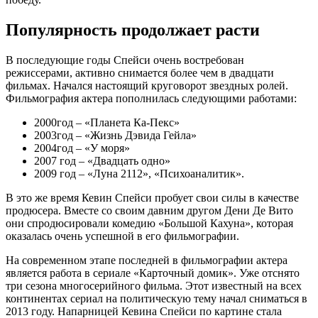
Популярность продолжает расти
В последующие годы Спейси очень востребован
режиссерами, активно снимается более чем в двадцати
фильмах. Начался настоящий круговорот звездных ролей.
Фильмография актера пополнилась следующими работами:
2000год – «Планета Ка-Пекс»
2003год – «Жизнь Дэвида Гейла»
2004год – «У моря»
2007 год – «Двадцать одно»
2009 год – «Луна 2112», «Психоаналитик».
В это же время Кевин Спейси пробует свои силы в качестве
продюсера. Вместе со своим давним другом Дени Де Вито
они спродюсировали комедию «Большой Кахуна», которая
оказалась очень успешной в его фильмографии.
На современном этапе последней в фильмографии актера
является работа в сериале «Карточный домик». Уже отснято
три сезона многосерийного фильма. Этот известный на всех
континентах сериал на политическую тему начал сниматься в
2013 году. Напарницей Кевина Спейси по картине стала