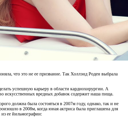
няла, что это не ее призвание. Так Холлэнд Роден выбрала
 сделать успешную карьеру в области кардиохирургии. А
тво искусственных вредных добавок содержит наша пища.
рого должна была состояться в 2007м году, однако, так и не
произошло в 2008м, когда юная актриса была приглашена для
а из ее йильмографии: