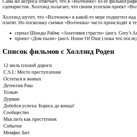
Сама же актриса отмечает, что в «Волчонке» из ее фильмографи
сценаристов. Холлэнд полагает, что своим успехом проект «Во
Холлэнд шутит, что «Волчонок» в какой-то мере подшутил над е
платят. Но поскольку съемки «Волчонка» часто происходят в те
сериал Шонды Раймс «Анатомия страсти» (англ. Grey’s A
проект «Дом пыли» (англ. House Of Dust ) пока что посл
Список фильмов с Холлэнд Роден
12 миль плохой дороги
C.S.I.: Место преступления
Остаться в живых
Детектив Раш
Толкач
Дурман
Добейся успеха: Борись до конца!
Сообщество
Мыслить как преступник
Событие
Мемфис Бит