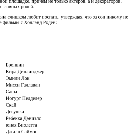
ой площадке, причем не только актеров, а и декораторов,
м главных ролей.
она слишком любит поспать, утверждая, что за сон никому не
ще фильмы с Холлэнд Роден:
Бронвин
Кира Диллинджер
Эмили Лок
Мисси Галлаван
Саша
Йогурт Педделер
Скай
Девушка
Ребекка Дэниэлс
юная Виолетта
Джилл Саймон