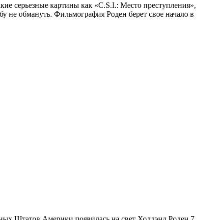
кие серьезные картины как «C.S.I.: Место преступления»,
бу не обмануть. Фильмография Роден берет свое начало в
енных Штатов Америки появилась на свет Холлэнд Роден 7