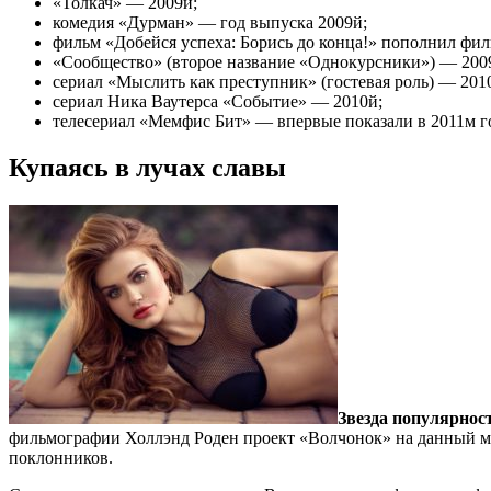
«Толкач» — 2009й;
комедия «Дурман» — год выпуска 2009й;
фильм «Добейся успеха: Борись до конца!» пополнил фи
«Сообщество» (второе название «Однокурсники») — 2009
сериал «Мыслить как преступник» (гостевая роль) — 201
сериал Ника Ваутерса «Событие» — 2010й;
телесериал «Мемфис Бит» — впервые показали в 2011м г
Купаясь в лучах славы
Звезда популярнос
фильмографии Холлэнд Роден проект «Волчонок» на данный м
поклонников.