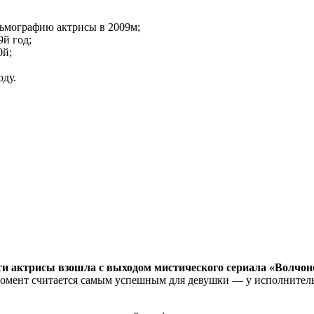
льмографию актрисы в 2009м;
й год;
0й;
оду.
ти актрисы взошла с выходом мистического сериала «Волчон
омент считается самым успешным для девушки — у исполнител