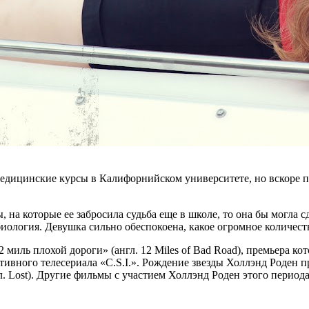
едицинские курсы в Калифорнийском университете, но вскоре по
, на которые ее забросила судьба еще в школе, то она бы могла
биология. Девушка сильно обеспокоена, какое огромное количес
иль плохой дороги» (англ. 12 Miles of Bad Road), премьера кото
ктивного телесериала «C.S.I.». Рождение звезды Холлэнд Роден 
л. Lost). Другие фильмы с участием Холлэнд Роден этого период