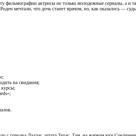
ету фильмографии актрисы не только молодежные сериалы, а и та
ден мечтали, что дочь станет врачом, но, как оказалось — судь
е;
ходить на свидания;
 курсы;
rds»;
иалов.
ало с городка Даллас, штата Техас. Там, на жарком юге Соедин