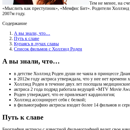
Тем не менее, на сч
«Мыслить как преступник», «Мемфис Бит». Родители Холлэнд Ро
2007м году.
Содержание
А вы знали, что…
Путь к славе
Купаясь в лучах славы
Список фильмов с Холлэнд Роден
А вы знали, что…
в детстве Холлэнд Роден души не чаяла в принцессе Диан
в 2012м году актриса утверждала, что у нее нет времени 
Холлэнд Роден в течение двух лет посещала медицинские
актриса 2 года подряд работала ведущей «MTV Movie Awa
Роден утверждает, что ее привлекает кардиология;
Холлэнд ассоциирует себя с белкой;
в фильмографию актрисы входит более 14 фильмов и сер
Путь к славе
Биография актрисы с известной фильмографией ведет свое нач