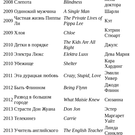
2008
Слепота
Blindness
доктора
2009
Одинокий мужчина
A Single Man
Шарли
Частная жизнь Пиппы
The Private Lives of
2009
Кэт
Ли
Pippa Lee
Кэтрин
2009
Хлоя
Chloe
Стюарт
The Kids Are All
2010
Детки в порядке
Джулс
Right
2010
Электра Люкс
Elektra Luxx
Дева Мария
Кара
2010
Убежище
Shelter
Хардинг
Эмили
2011
Эта дурацкая любовь
Crazy, Stupid, Love
Уивер
Джоди
2012
Быть Флинном
Being Flynn
Флинн
Развод в большом
2012
What Maisie Knew
Сюзанна
городе
2013
Страсти Дон Жуана
Don Jon
Эстер
Маргарет
2013
Телекинез
Carrie
Уайт
Линда
2013
Учитель английского
The English Teacher
Синклер