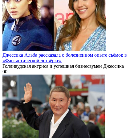
Джессика Альба рассказала о болезненном опыте съёмок в
«Фантастической четвёрке»
Голливудская актриса и успешная бизнесвумен Джессика
0
0