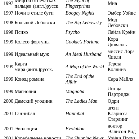
Миф об отпечатках
The Myth of
1997
Миа
пальцев
(англ.)
русск.
Fingerprints
1997
Ночи в стиле буги
Boogey Nights
Эмбер Уэйвс
Мод
1998
Большой Лебовски
The Big Lebowsky
Лебовски
1998
Психо
Psycho
Лайла Крэйн
Кора
1999
Колесо фортуны
Cookie’s Fortune
Дювалль
миссис Лора
1999
Идеальный муж
An Ideal Husband
Чивли
Карта
Тереза
1999
A Map of the World
мира
(англ.)
русск.
Коллинз
The End of the
1999
Конец романа
Сара Майлз
Affair
Линда
1999
Магнолия
Magnolia
Партридж
2000
Дамский угодник
The Ladies Man
Одри
агент
2001
Ганнибал
Hannibal
Кларисса
Старлинг
доктор
2001
Эволюция
Evolution
Эллисон Рид
2001
Корабельные новости
The Shipping News
Уэйви Проуз