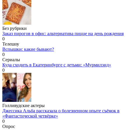
Без рубрики
Заказ пирогов в офис: альтернатива пицце на день рождения
0
Телешоу
Вспышки: какие бывают?
0
Сериалы
Куда сходить в Екатеринбурге с детьми: «Мурмилэнд»
0
Голливудские актеры
Джессика Альба рассказала о болезненном опыте съёмок в
«Фантастической четвёрке»
0
Опрос