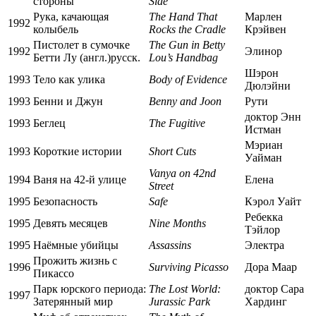
стороны
Side
Рука, качающая
The Hand That
Марлен
1992
колыбель
Rocks the Cradle
Крэйвен
Пистолет в сумочке
The Gun in Betty
1992
Элинор
Бетти Лу
(англ.)
русск.
Lou’s Handbag
Шэрон
1993
Тело как улика
Body of Evidence
Дюлэйни
1993
Бенни и Джун
Benny and Joon
Рути
доктор Энн
1993
Беглец
The Fugitive
Истман
Мэриан
1993
Короткие истории
Short Cuts
Уайман
Vanya on 42nd
1994
Ваня на 42-й улице
Елена
Street
1995
Безопасность
Safe
Кэрол Уайт
Ребекка
1995
Девять месяцев
Nine Months
Тэйлор
1995
Наёмные убийцы
Assassins
Электра
Прожить жизнь с
1996
Surviving Picasso
Дора Маар
Пикассо
Парк юрского периода:
The Lost World:
доктор Сара
1997
Затерянный мир
Jurassic Park
Хардинг