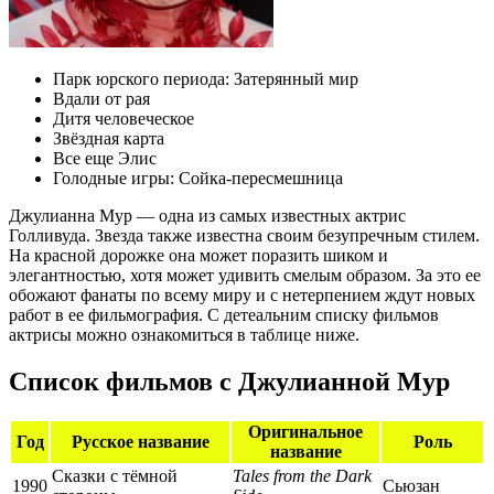
Парк юрского периода: Затерянный мир
Вдали от рая
Дитя человеческое
Звёздная карта
Все еще Элис
Голодные игры: Сойка-пересмешница
Джулианна Мур — одна из самых известных актрис
Голливуда. Звезда также известна своим безупречным стилем.
На красной дорожке она может поразить шиком и
элегантностью, хотя может удивить смелым образом. За это ее
обожают фанаты по всему миру и с нетерпением ждут новых
работ в ее фильмография. С детеальним списку фильмов
актрисы можно ознакомиться в таблице ниже.
Список фильмов с Джулианной Мур
Оригинальное
Год
Русское название
Роль
название
Сказки с тёмной
Tales from the Dark
1990
Сьюзан