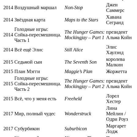
Джен
2014
Воздушный маршал
Non-Stop
Саммерс
Хавана
2014
Звёздная карта
Maps to the Stars
Сегранд
Голодные игры:
The Hunger Games:
президент
2014
Сойка-пересмешница.
Mockingjay – Part 1
Альма Койн
Часть 1
Элис
2014
Всё ещё Элис
Still Alice
Хаулэнд
королева
2015
Седьмой сын
The Seventh Son
Малкин
2015
План Мэгги
Maggie’s Plan
Жоржетта
Голодные игры:
The Hunger Games:
президент
2015
Сойка-пересмешница.
Mockingjay – Part 2
Альма Койн
Часть 2
Лорел
2015
Всё, что у меня есть
Freeheld
Хестер
Лина
2017
Мир, полный чудес
Wonderstruck
Мейлин /
Одри Роуз
Маргарет
2017
Субурбикон
Suburbicon
Лодж