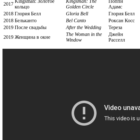
Kingsman: Золотое
Kingsman: The
Поппи
2017
кольцо
Golden Circle
Адамс
2018
Глория Белл
Gloria Bell
Глория Белл
2018
Бельканто
Bel Canto
Роксан Косс
2019
После свадьбы
After the Wedding
Тереза
The Woman in the
Джейн
2019
Женщина в окне
Window
Расселл