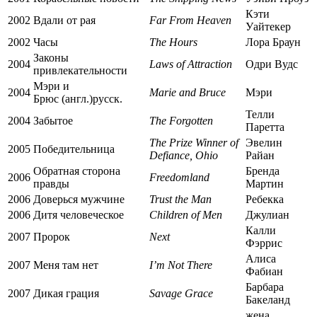
Кэти
2002
Вдали от рая
Far From Heaven
Уайтекер
2002
Часы
The Hours
Лора Браун
Законы
2004
Laws of Attraction
Одри Вудс
привлекательности
Мэри и
2004
Marie and Bruce
Мэри
Брюс
(англ.)
русск.
Телли
2004
Забытое
The Forgotten
Паретта
The Prize Winner of
Эвелин
2005
Победительница
Defiance, Ohio
Райан
Обратная сторона
Бренда
2006
Freedomland
правды
Мартин
2006
Доверься мужчине
Trust the Man
Ребекка
2006
Дитя человеческое
Children of Men
Джулиан
Калли
2007
Пророк
Next
Фэррис
Алиса
2007
Меня там нет
I’m Not There
Фабиан
Барбара
2007
Дикая грация
Savage Grace
Бакеланд
жена