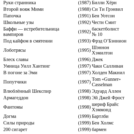
Руки странника
(1987)
Билли Хёрн
Второй вояж Мими
(1988)
Си Ти Грэнвил
Папочка
(1991)
Бен Уотсон
Школьные узы
(1992)
Чести Смит
Баффи — истребительница
баскетболист
(1992)
вампиров
№ 10
Под кайфом в смятении
(1993)
Фрэд О’Бэннион
Шэннон
Лоботрясы
(1995)
Хэмилтон
Блеск славы
(1996)
Джек
Умница Уилл Хантинг
(1997)
Чаки Салливан
В погоне за Эми
(1997)
Холден Макнил
Tom «Gunner»
Попутчики
(1997)
Casselman
Влюблённый Шекспир
(1998)
Эдуард Аллен
Армагеддон
(1998)
Эй Джей Фрост
шериф Брайс
Фантомы
(1998)
Хэммонд
Догма
(1999)
Бартлби
Силы природы
(1999)
Бен Холмс
200 сигарет
(1999)
бармен