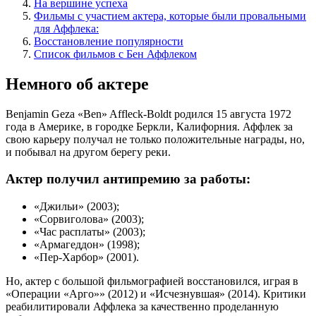
На вершине успеха
Фильмы с участием актера, которые были провальными
для Аффлека:
Восстановление популярности
Список фильмов с Бен Аффлеком
Немного об актере
Benjamin Geza «Ben» Affleck-Boldt родился 15 августа 1972
года в Америке, в городке Беркли, Калифорния. Аффлек за
свою карьеру получал не только положительные награды, но,
и побывал на другом берегу реки.
Актер получил антипремию за работы:
«Джильи» (2003);
«Сорвиголова» (2003);
«Час расплаты» (2003);
«Армагеддон» (1998);
«Пер-Харбор» (2001).
Но, актер с большой фильмографией восстановился, играя в
«Операции «Арго»» (2012) и «Исчезнувшая» (2014). Критики
реабилитировали Аффлека за качественно проделанную