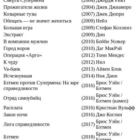
Смерть Супермена
(2004)
Джордж Ривз
Прожигатели жизни
(2004)
Джек Джиаморо
Козырные тузы
(2007)
Джек Дюпри
Обещать — не значит жениться
(2009)
Нейл
Большая игра
(2009)
Стефан Коллинз
Экстракт
(2009)
Дин
В компании мужчин
(2010)
Бобби Уолкер
Город воров
(2010)
Даг МакРэй
Операция «Арго»
(2012)
Тони Мендес
К чуду
(2012)
Нил
Va-банк
(2013)
Айвен Блок
Исчезнувшая
(2014)
Ник Данн
Бэтмен против Супермена: На заре
Брюс Уэйн /
(2016)
справедливости
Бэтмен
Брюс Уэйн /
Отряд самоубийц
(2016)
Бэтмен (камео)
Расплата
(2016)
Кристиан Вульфф
Закон ночи
(2016)
Джо Коглин
Брюс Уэйн /
Лига справедливости
(2017)
Бэтмен
Брюс Уэйн /
Бэтмен
(2018)
Бэтмен