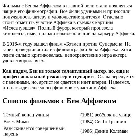
Фильмы с Беном Аффлеком в главной роли стали появляться
чаще в его фильмографии. Все были удачными и приносили
популярность актеру и удовольствие зрителям. Отдельно
стоит отметить участие Аффлека в съемках картины
«Исчезнувшая». Полный фурор, который произвела
кинолента, имел положительное влияние на карьеру Аффлека.
В 2016-м году вышел фильм «Бэтмен против Супермена: На
заре справедливости» из фильмографии Бена Аффлека. Хотя
лента сильно критиковалась, непосредственно игра актера
удовлетворила всех.
Как видим, Бен не только талантливый актер, но, еще и
профессиональный режиссер и сценарист
. Слава чередуется
с падениями, но, артист не сдается и идет вперед. Надеемся,
что нас ждет еще много фильмов с участием Аффлека.
Список фильмов с Бен Аффлеком
Тёмный конец улицы
(1981)
ребёнок на улице
Вояж Мими
(1984)
Си То Грэнвил
Разыскивается совершенный
(1986)
Денни Колеман
парень