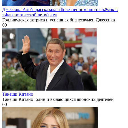
Джессика Альба рассказала о болезненном опыте съёмок в
«Фантастической четвёрке»
Голливудская актриса и успешная бизнесвумен Джессика
0
0
Такеши Китано
Такеши Китано- один и выдающихся японских деятелей
0
0