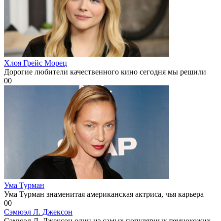
Хлоя Грейс Морец
Дорогие любители качественного кино сегодня мы решили
0
0
Ума Турман
Ума Турман знаменитая американская актриса, чья карьера
0
0
Сэмюэл Л. Джексон
Сэмюэл Л. Джексон один из самых популярных темнокожих