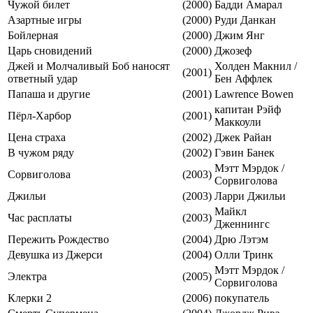
Чужой билет
(2000)
Бадди Амарал
Азартные игры
(2000)
Руди Данкан
Бойлерная
(2000)
Джим Янг
Царь сновидений
(2000)
Джозеф
Джей и Молчаливый Боб наносят
Холден Макнил /
(2001)
ответный удар
Бен Аффлек
Папаша и другие
(2001)
Lawrence Bowen
капитан Рэйф
Пёрл-Харбор
(2001)
Маккоули
Цена страха
(2002)
Джек Райан
В чужом ряду
(2002)
Гэвин Банек
Мэтт Мэрдок /
Сорвиголова
(2003)
Сорвиголова
Джильи
(2003)
Ларри Джильи
Майкл
Час расплаты
(2003)
Дженнингс
Пережить Рождество
(2004)
Дрю Лэтэм
Девушка из Джерси
(2004)
Олли Тринк
Мэтт Мэрдок /
Электра
(2005)
Сорвиголова
Клерки 2
(2006)
покупатель