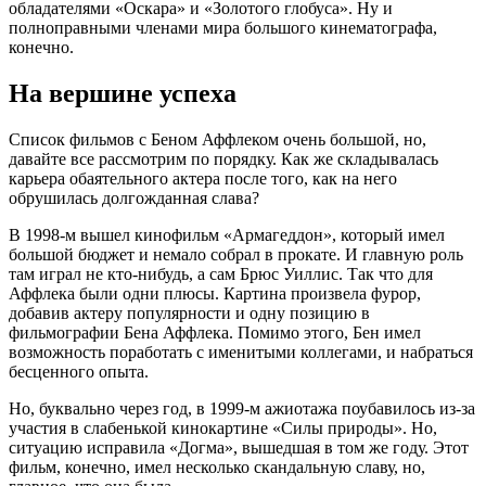
обладателями «Оскара» и «Золотого глобуса». Ну и
полноправными членами мира большого кинематографа,
конечно.
На вершине успеха
Список фильмов с Беном Аффлеком очень большой, но,
давайте все рассмотрим по порядку. Как же складывалась
карьера обаятельного актера после того, как на него
обрушилась долгожданная слава?
В 1998-м вышел кинофильм «Армагеддон», который имел
большой бюджет и немало собрал в прокате. И главную роль
там играл не кто-нибудь, а сам Брюс Уиллис. Так что для
Аффлека были одни плюсы. Картина произвела фурор,
добавив актеру популярности и одну позицию в
фильмографии Бена Аффлека. Помимо этого, Бен имел
возможность поработать с именитыми коллегами, и набраться
бесценного опыта.
Но, буквально через год, в 1999-м ажиотажа поубавилось из-за
участия в слабенькой кинокартине «Силы природы». Но,
ситуацию исправила «Догма», вышедшая в том же году. Этот
фильм, конечно, имел несколько скандальную славу, но,