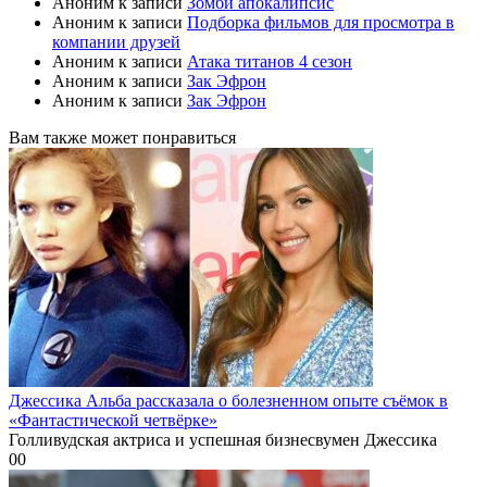
Аноним
к записи
Зомби апокалипсис
Аноним
к записи
Подборка фильмов для просмотра в
компании друзей
Аноним
к записи
Атака титанов 4 сезон
Аноним
к записи
Зак Эфрон
Аноним
к записи
Зак Эфрон
Вам также может понравиться
Джессика Альба рассказала о болезненном опыте съёмок в
«Фантастической четвёрке»
Голливудская актриса и успешная бизнесвумен Джессика
0
0