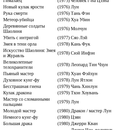
Гималаец
(1975)
человек г-на Цзэна
Новый кулак ярости
(1976)
Лун
Рука смерти
(1976)
Тань Фэн
Метеор-убийца
(1976)
Хуа Убин
Деревянные солдаты
(1976)
Молчун
Шаолиня
Убить с интригой
(1977)
Сяо Лэй
Змея в тени орла
(1978)
Кань Фук
Искусство Шаолиня: Змея
(1978)
Сюй Инфэн
и Журавль
Великолепные
(1978)
Леопард Тин Чхун
телохранители
Пьяный мастер
(1978)
Хуан Фэйхун
Духовное кунг-фу
(1978)
Лун Ятлон
Бесстрашная гиена
(1979)
Чань Хинлун
Кулак дракона
(1979)
Тхон Хоувань
Мастер со сломанными
(1979)
Лун
пальцами
Молодой мастер
(1980)
Дракон / мастер Лун
Немного кунг-фу
(1980)
Цзян
Большая драка
(1980)
Джерри Кван
Джеки Чан, водитель