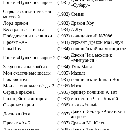
Гонки «Пушечное ядро»
(1981)
«Субару»
Отряд с фантастической
(1982)
Сэмми
миссией
Лорд дракон
(1982)
Дракон Хоу
Бесстрашная гиена 2
(1983)
А Лун
Победители и грешники
(1983)
полицейский №7086
Проект «А»
(1983)
сержант Дракон Ма Юлун
Пом Пом
(1984)
полицейский на мотоцикле
Джеки Чан, механик
Гонки «Пушечное ядро» 2
(1984)
«Mицубиси»
Закусочная на колёсах
(1984)
Тхок Маси
Мои счастливые звёзды
(1985)
Масклз
Покровитель
(1985)
полицейский Билли Вон
Мои счастливые звёзды 2
(1985)
Масклз
Сердце дракона
(1985)
офицер полиции А Тат
Полицейская история
(1985)
инспектор Чань Какхёй
Озорные парни
(1986)
заключённый
Джеки Кондор «Азиатский
Доспехи бога
(1987)
ястреб»
Проект «А» 2
(1987)
Дракон Ма Юлун
Драконы навсегда
(1988)
Джеки Лун Ёкхонь