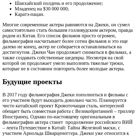
Шанхайский полдень и его продолжение;
Младенец на $30 000 000;
Каратэ-пацан.
Многие современные актеры равняются на Джеки, он сумел
самостоятельно стать большим голливудским актером, правда
родом из Китая. Его список фильмов просто огромен,
фильмография насчитывает более сотни фильмов и это еще
далеко не конец, актер не собирается останавливаться на
достигнутом. Джеки Чан продолжает сниматься в фильмах, а
также создавать собственные шедевры. Несмотря на свой
которой он продолжает умело выполнять тяжелые трюки,
которые не в состоянии повторить более молодые актеры.
Будущие проекты
В 2017 году фильмография Джеки пополниться и фильмы с
его участием будут выходить довольно часто. Планируется
чисто китайский проект Кровоточащая сталь, интересной
обещает быть совместная работа с Великобританией – триллер
Иностранец. Однако по-настоящему оригинальным в
фильмографии актера станет продолжение российского ВИЙ
– лента Путешествие в Китай: Тайна Железной маски, с
участием Арнольда Шварценеггера. Джеки уже относится к