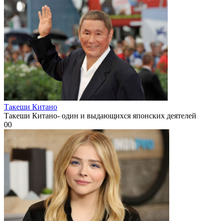
Такеши Китано
Такеши Китано- один и выдающихся японских деятелей
0
0