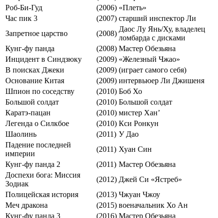
Роб-Би-Гуд
(2006)
«Плеть»
Час пик 3
(2007)
старший инспектор Ли
Даос Лу Янь/Ху, владелец
Запретное царство
(2008)
ломбарда с дисками
Кунг-фу панда
(2008)
Мастер Обезьяна
Инцидент в Синдзюку
(2009)
«Железный Чжао»
В поисках Джеки
(2009)
(играет самого себя)
Основание Китая
(2009)
интервьюер Ли Джишеня
Шпион по соседству
(2010)
Боб Хо
Большой солдат
(2010)
Большой солдат
Каратэ-пацан
(2010)
мистер Хан’
Легенда о Силкбое
(2010)
Кси Ронкун
Шаолинь
(2011)
У Дао
Падение последней
(2011)
Хуан Син
империи
Кунг-фу панда 2
(2011)
Мастер Обезьяна
Доспехи бога: Миссия
(2012)
Джей Си «Ястреб»
Зодиак
Полицейская история
(2013)
Чжуан Чжоу
Меч дракона
(2015)
военачальник Хо Ан
Кунг-фу панда 3
(2016)
Мастер Обезьяна