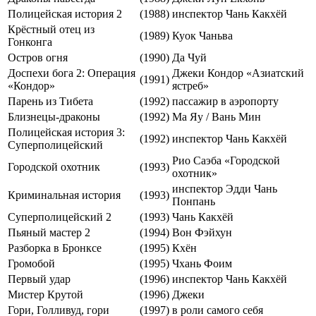
Полицейская история 2
(1988)
инспектор Чань Какхёй
Крёстный отец из
(1989)
Куок Чаньва
Гонконга
Остров огня
(1990)
Да Чуй
Доспехи бога 2: Операция
Джеки Кондор «Азиатский
(1991)
«Кондор»
ястреб»
Парень из Тибета
(1992)
пассажир в аэропорту
Близнецы-драконы
(1992)
Ма Яу / Вань Мин
Полицейская история 3:
(1992)
инспектор Чань Какхёй
Суперполицейский
Рио Саэба «Городской
Городской охотник
(1993)
охотник»
инспектор Эдди Чань
Криминальная история
(1993)
Понпань
Суперполицейский 2
(1993)
Чань Какхёй
Пьяный мастер 2
(1994)
Вон Фэйхун
Разборка в Бронксе
(1995)
Кхён
Громобой
(1995)
Чхань Фоим
Первый удар
(1996)
инспектор Чань Какхёй
Мистер Крутой
(1996)
Джеки
Гори, Голливуд, гори
(1997)
в роли самого себя