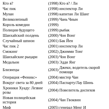
Кто я?
(1998)
Кто я? / Ли
Час пик
(1998)
инспектор Ли
Мулан
(1998)
капитан Ли Шанг
Великолепный
(1999)
Чань Чиын
Король комедии
(1999)
Полиция будущего
(1999)
рыбак
Шанхайский полдень
(2000)
Чон Вонг
Случайный шпион
(2001)
Бак Йен
Час пик 2
(2001)
инспектор Ли
Смокинг
(2002)
Джимми Тонг
Шанхайские рыцари
(2003)
Чон Вонг
Медальон
(2003)
Эдди Янг
Джеки, водитель скорой
Близнецы
(2003)
помощи
Операция «Феникс»
(2004)
мистер Чан
Вокруг света за 80 дней
(2004)
Паспарту/Лау Шинь
Хроники Хуаду: Лезвие
(2004)
Повелитель доспехов
розы
Новая полицейская
(2004)
Чан Гвоквин
история
Миф
(2005)
генерал Meнг И