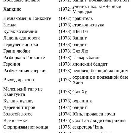
ученик школы «Чёрный
Хапкидо
(1972)
Медведь»
Незнакомец в Гонконге
(1972)
грабитель
Засада
(1973)
стрелок из лука
Кулак возмездия
(1973)
Ши Цзэ
Ладонь единорога
(1973)
бандит
Геркулес востока
(1973)
бандит
Грани любви
(1973)
Сяо Лю
Разборка в Гонконге
(1973)
главарь банды
Героиня
(1973)
японский бандит
Разбуженная энергия
(1973)
человек, бьющий женщину
охранник в подземной базе
Выход дракона
(1973)
Хана
Маленький тигр из
(1973)
Сяо Ху
Квантунга
Кулак к кулаку
(1973)
охранник
Деревня тигров
(1974)
бандит
Золотой лотос
(1974)
Юнь, продавец груш
Все в семье
(1975)
Сяо Тан / водитель рикши
Сюрпризам нет конца
(1975)
секретарь Чэнь