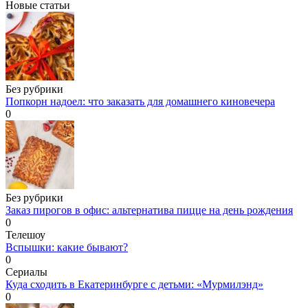
Новые статьи
Без рубрики
Попкорн надоел: что заказать для домашнего киновечера
0
Без рубрики
Заказ пирогов в офис: альтернатива пицце на день рождения
0
Телешоу
Вспышки: какие бывают?
0
Сериалы
Куда сходить в Екатеринбурге с детьми: «Мурмилэнд»
0