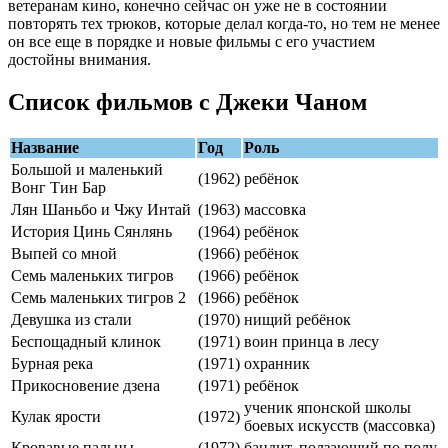
ветеранам кино, конечно сейчас он уже не в состоянии
повторять тех трюков, которые делал когда-то, но тем не менее
он все еще в порядке и новые фильмы с его участием
достойны внимания.
Список фильмов с Джеки Чаном
Название
Год
Роль
Большой и маленький
(1962)
ребёнок
Вонг Тин Бар
Лян Шаньбо и Чжу Интай
(1963)
массовка
История Цинь Сянлянь
(1964)
ребёнок
Выпей со мной
(1966)
ребёнок
Семь маленьких тигров
(1966)
ребёнок
Семь маленьких тигров 2
(1966)
ребёнок
Девушка из стали
(1970)
нищий ребёнок
Беспощадный клинок
(1971)
воин принца в лесу
Бурная река
(1971)
охранник
Прикосновение дзена
(1971)
ребёнок
ученик японской школы
Кулак ярости
(1972)
боевых искусств (массовка)
Кровавые пальцы
(1972)
бандит, ползающий по полу