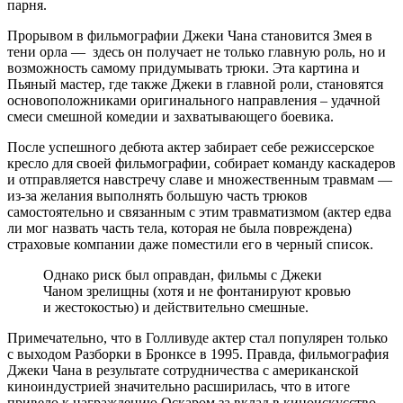
парня.
Прорывом в фильмографии Джеки Чана становится Змея в
тени орла — здесь он получает не только главную роль, но и
возможность самому придумывать трюки. Эта картина и
Пьяный мастер, где также Джеки в главной роли, становятся
основоположниками оригинального направления – удачной
смеси смешной комедии и захватывающего боевика.
После успешного дебюта актер забирает себе режиссерское
кресло для своей фильмографии, собирает команду каскадеров
и отправляется навстречу славе и множественным травмам —
из-за желания выполнять большую часть трюков
самостоятельно и связанным с этим травматизмом (актер едва
ли мог назвать часть тела, которая не была повреждена)
страховые компании даже поместили его в черный список.
Однако риск был оправдан, фильмы с Джеки
Чаном зрелищны (хотя и не фонтанируют кровью
и жестокостью) и действительно смешные.
Примечательно, что в Голливуде актер стал популярен только
с выходом Разборки в Бронксе в 1995. Правда, фильмография
Джеки Чана в результате сотрудничества с американской
киноиндустрией значительно расширилась, что в итоге
привело к награждению Оскаром за вклад в киноискусство.