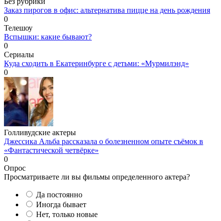
Без рубрики
Заказ пирогов в офис: альтернатива пицце на день рождения
0
Телешоу
Вспышки: какие бывают?
0
Сериалы
Куда сходить в Екатеринбурге с детьми: «Мурмилэнд»
0
Голливудские актеры
Джессика Альба рассказала о болезненном опыте съёмок в
«Фантастической четвёрке»
0
Опрос
Просматриваете ли вы фильмы определенного актера?
Да постоянно
Иногда бывает
Нет, только новые