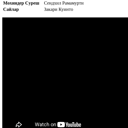
Мохиндер Суреш
Сендхил Рамамурти
Сайлар
Закари Куинто