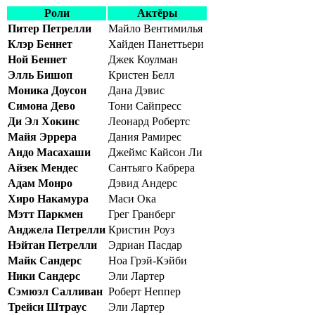
Роли
Актёры
Питер Петрелли
Майло Вентимилья
Клэр Беннет
Хайден Панеттьери
Ной Беннет
Джек Коулман
Элль Бишоп
Кристен Белл
Моника Доусон
Дана Дэвис
Симона Дево
Тони Сайпресс
Ди Эл Хокинс
Леонард Робертс
Майя Эррера
Дания Рамирес
Андо Масахаши
Джеймс Кайсон Ли
Айзек Мендес
Сантьяго Кабрера
Адам Монро
Дэвид Андерс
Хиро Накамура
Маси Ока
Мэтт Паркмен
Грег Гранберг
Анджела Петрелли
Кристин Роуз
Нэйтан Петрелли
Эдриан Пасдар
Майк Сандерс
Ноа Грэй-Кэйби
Ники Сандерс
Эли Лартер
Сэмюэл Салливан
Роберт Неппер
Трейси Штраус
Эли Лартер