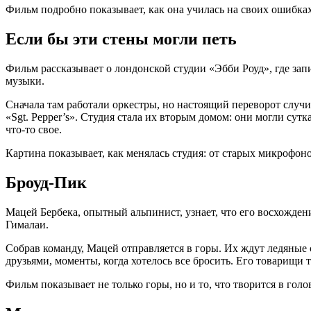
Фильм подробно показывает, как она училась на своих ошибках
Если бы эти стены могли петь
Фильм рассказывает о лондонской студии «Эбби Роуд», где зап
музыки.
Сначала там работали оркестры, но настоящий переворот случил
«Sgt. Pepper’s». Студия стала их вторым домом: они могли сут
что-то свое.
Картина показывает, как менялась студия: от старых микрофоно
Броуд-Пик
Мацей Бербека, опытный альпинист, узнает, что его восхожден
Гималаи.
Собрав команду, Мацей отправляется в горы. Их ждут ледяные с
друзьями, моменты, когда хотелось все бросить. Его товарищи т
Фильм показывает не только горы, но и то, что творится в голо