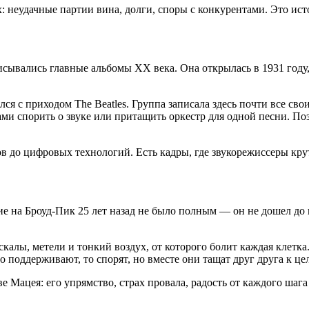
: неудачные партии вина, долги, споры с конкурентами. Это ис
исывались главные альбомы XX века. Она открылась в 1931 году
ся с приходом The Beatles. Группа записала здесь почти все св
ками спорить о звуке или притащить оркестр для одной песни. По
в до цифровых технологий. Есть кадры, где звукорежиссеры крут
ие на Броуд-Пик 25 лет назад не было полным — он не дошел до 
калы, метели и тонкий воздух, от которого болит каждая клетка
о поддерживают, то спорят, но вместе они тащат друг друга к це
ве Мацея: его упрямство, страх провала, радость от каждого шаг