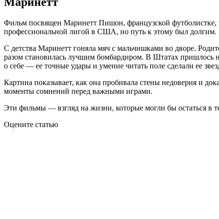
Маринетт
Фильм посвящен Маринетт Пишон, французской футболистке, чь
профессиональной лигой в США, но путь к этому был долгим.
С детства Маринетт гоняла мяч с мальчишками во дворе. Родит
разом становилась лучшим бомбардиром. В Штатах пришлось нач
о себе — ее точные удары и умение читать поле сделали ее звез
Картина показывает, как она пробивала стены недоверия и док
моменты сомнений перед важными играми.
Эти фильмы — взгляд на жизни, которые могли бы остаться в т
Оцените статью