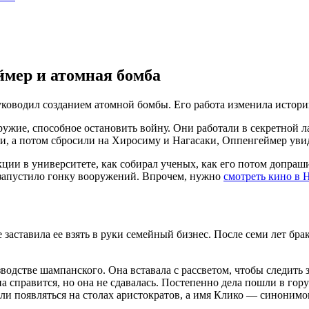
ймер и атомная бомба
оводил созданием атомной бомбы. Его работа изменила историю,
ужие, способное остановить войну. Они работали в секретной л
ли, а потом сбросили на Хиросиму и Нагасаки, Оппенгеймер увид
кции в университете, как собирал ученых, как его потом допраши
ие запустило гонку вооружений. Впрочем, нужно
смотреть кино в 
аставила ее взять в руки семейный бизнес. После семи лет брак
зводстве шампанского. Она вставала с рассветом, чтобы следить
а справится, но она не сдавалась. Постепенно дела пошли в го
али появляться на столах аристократов, а имя Клико — синонимо