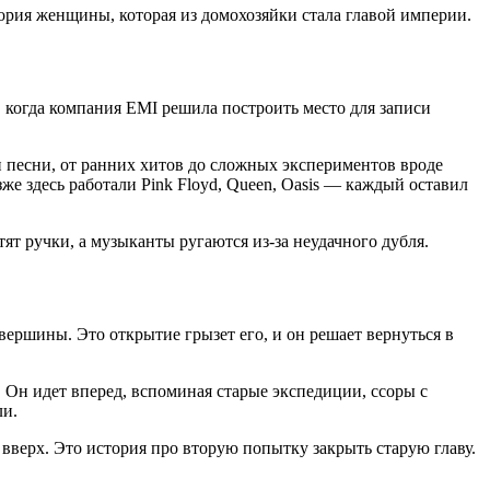
тория женщины, которая из домохозяйки стала главой империи.
, когда компания EMI решила построить место для записи
ои песни, от ранних хитов до сложных экспериментов вроде
зже здесь работали Pink Floyd, Queen, Oasis — каждый оставил
ят ручки, а музыканты ругаются из-за неудачного дубля.
вершины. Это открытие грызет его, и он решает вернуться в
. Он идет вперед, вспоминая старые экспедиции, ссоры с
ли.
а вверх. Это история про вторую попытку закрыть старую главу.