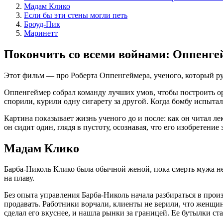
Мадам Клико
Если бы эти стены могли петь
Броуд-Пик
Маринетт
Покончить со всеми войнами: Оппенге
Этот фильм — про Роберта Оппенгеймера, ученого, который рук
Оппенгеймер собрал команду лучших умов, чтобы построить ор
спорили, курили одну сигарету за другой. Когда бомбу испыта
Картина показывает жизнь ученого до и после: как он читал ле
он сидит один, глядя в пустоту, осознавая, что его изобретен
Мадам Клико
Барба-Николь Клико была обычной женой, пока смерть мужа не з
на плаву.
Без опыта управления Барба-Николь начала разбираться в прои
продавать. Работники ворчали, клиенты не верили, что женщин
сделал его вкуснее, и нашла рынки за границей. Ее бутылки ст