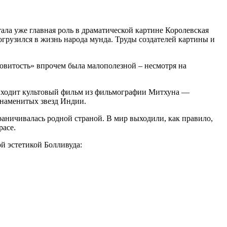
ла уже главная роль в драматической картине Королевская
огрузился в жизнь народа мунда. Труды создателей картины и
довитость» впрочем была малополезной – несмотря на
выходит культовый фильм из фильмографии Митхуна —
знаменитых звезд Индии.
раничивалась родной страной. В мир выходили, как правило,
расе.
й эстетикой Болливуда: