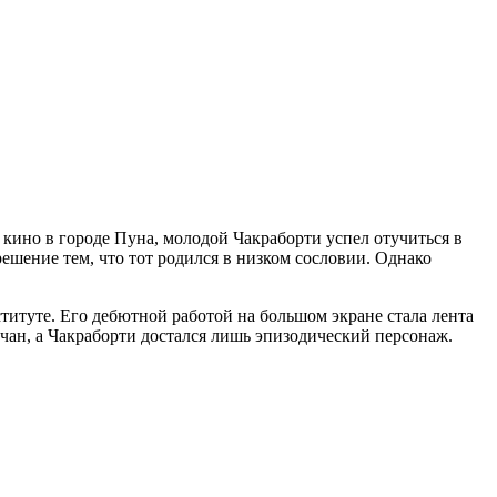
т кино в городе Пуна, молодой Чакраборти успел отучиться в
решение тем, что тот родился в низком сословии. Однако
ституте. Его дебютной работой на большом экране стала лента
чан, а Чакраборти достался лишь эпизодический персонаж.