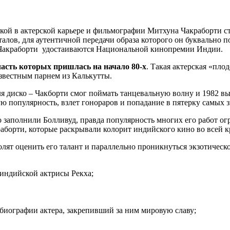
ой в актерской карьере и фильмографии Митхуна Чакраборти ста
алов, для аутентичной передачи образа которого он буквально п
 Чакраборти удостаиваются Национальной кинопремии Индии.
часть которых пришлась на начало 80-х
. Такая актерская «пло
звестным парнем из Калькутты.
я диско – Чакборти смог поймать танцевальную волну и 1982 
ую популярность, взлет гонораров и попадание в пятерку самых 
 заполнили Болливуд, правда популярность многих его работ ог
борти, которые раскрывали колорит индийского кино во всей к
ят оценить его талант и параллельно проникнуться экзотическо
 индийской актрисы Рекха;
биографии актера, закрепивший за ним мировую славу;