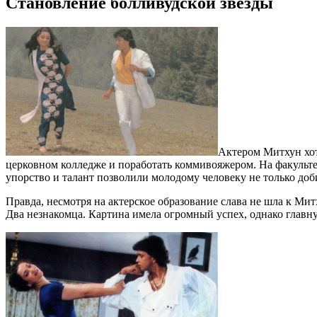
Становление болливудской звезды
Актером Митхун хоте
церковном колледже и поработать коммивояжером. На факультет 
упорство и талант позволили молодому человеку не только доби
Правда, несмотря на актерское образование слава не шла к Мит
Два незнакомца. Картина имела огромный успех, однако главну