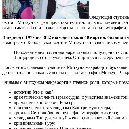
Следующей ступеньк
охота – Митхун сыграл представителя индийского племени сант
самого актера были вознаграждены – фильм из фильмографии
В период с 1977 по 1982 выходит около 40 картин, большая 
«выстрел» с Королевской охотой Митхун оставался никому неи
Положение дел изменила нарастающая популярность стил
Танцор диско с его участием. Он приносит актеру бешен
После этого фильмы с участием Митхуна Чакраборти буквально
действительно знаковые ленты из фильмографии Митхуна Чакра
Фильмы с Митхуном Чакраборти в главной роли, которые позвол
детектив Кто и как?
драматическая лента Правосудия! с участием знаменитой
драматический боевик Боксер;
приключенческая мелодрама Как три мушкетера;
триллер Сети любви вошел в фильмографию актера;
мелодрама Танцуй, танцуй – еще один знаковый фильм в 
криминальный Гуру;
криминальный боевик Приговорённый;