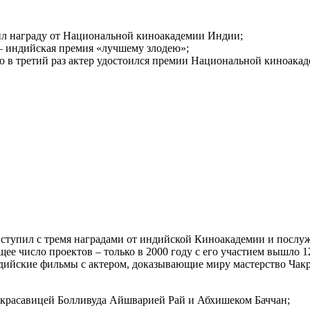
учил награду от Национальной киноакадемии Индии;
 – индийская премия «лучшему злодею»;
ю в третий раз актер удостоился премии Национальной киноакад
вступил с тремя наградами от индийской Киноакадемии и послуж
ющее число проектов – только в 2000 году с его участием вышло 
ндийские фильмы с актером, доказывающие миру мастерство Чакр
ой красавицей Болливуда Айшварией Рай и Абхишеком Баччан;