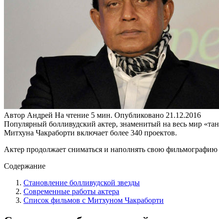
Автор
Андрей
На чтение
5 мин.
Опубликовано
21.12.2016
Популярный болливудский актер, знаменитый на весь мир «тан
Митхуна Чакраборти включает более 340 проектов.
Актер продолжает сниматься и наполнять свою фильмографию и 
Содержание
Становление болливудской звезды
Современные работы актера
Список фильмов с Митхуном Чакраборти