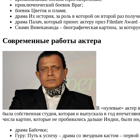
приключенческий боевик Враг;
боевик Цветок и пламя;
драма Их история, за роль в которой он второй раз пол
драма Палач, который принес актеру приз Filmfare Award
Свами Вивекананда – биографическая картина, за котору
Современные работы актера
В «нулевые» актер 
была собственная студия, которая и выпускала в год впечатля
числа картин, которые не пробивались дальше Индии, были и
драма Бабочки;
Гуру: Путь к успеху – драма со звездным кастом – перв