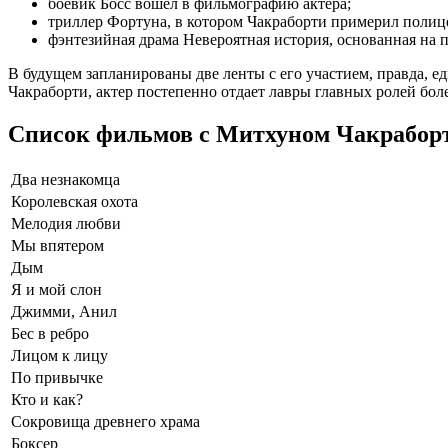
боевик Босс вошел в фильмографию актера;
триллер Фортуна, в котором Чакраборти примерил полиц
фэнтезийная драма Невероятная история, основанная на 
В будущем запланированы две ленты с его участием, правда, е
Чакраборти, актер постепенно отдает лавры главных ролей бол
Список фильмов с Митхуном Чакрабор
Два незнакомца
Королевская охота
Мелодия любви
Мы впятером
Дым
Я и мой слон
Джимми, Анил
Бес в ребро
Лицом к лицу
По привычке
Кто и как?
Сокровища древнего храма
Боксер