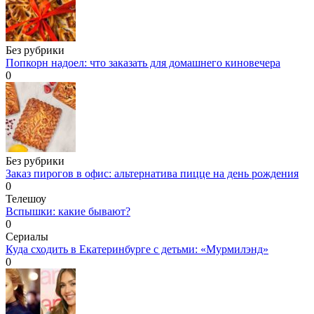
Без рубрики
Попкорн надоел: что заказать для домашнего киновечера
0
Без рубрики
Заказ пирогов в офис: альтернатива пицце на день рождения
0
Телешоу
Вспышки: какие бывают?
0
Сериалы
Куда сходить в Екатеринбурге с детьми: «Мурмилэнд»
0