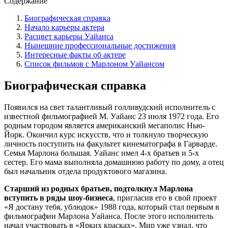
Содержание
Биографическая справка
Начало карьеры актера
Расцвет карьеры Уайанса
Нынешние профессиональные достижения
Интересные факты об актере
Список фильмов с Марлоном Уайансом
Биографическая справка
Появился на свет талантливый голливудский исполнитель с
известной фильмографией М. Уайанс 23 июля 1972 года. Его
родным городом является американский мегаполис Нью-
Йорк. Окончил курс искусств, что и толкнуло творческую
личность поступить на факультет кинематографа в Гарварде.
Семья Марлона большая. Уайанс имел 4-х братьев и 5-х
сестер. Его мама выполняла домашнюю работу по дому, а отец
был начальник отдела продуктового магазина.
Старший из родных братьев, подтолкнул Марлона
вступить в ряды шоу-бизнеса
, пригласив его в свой проект
«Я достану тебя, ублюдок» 1988 года, который стал первым в
фильмографии Марлона Уайанса. После этого исполнитель
начал участвовать в «Ярких красках». Мир уже узнал, что