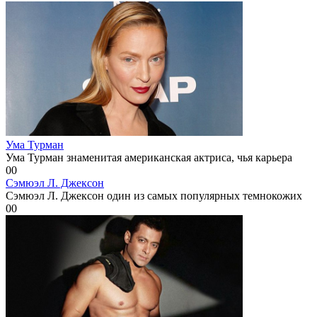
Ума Турман
Ума Турман знаменитая американская актриса, чья карьера
0
0
Сэмюэл Л. Джексон
Сэмюэл Л. Джексон один из самых популярных темнокожих
0
0