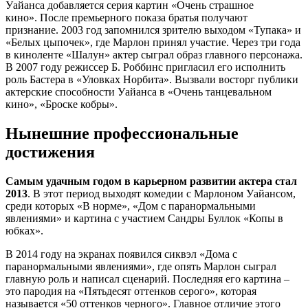
Уайанса добавляется серия картин «Очень страшное
кино». После премьерного показа братья получают
признание. 2003 год запомнился зрителю выходом «Тупака» и
«Белых цыпочек», где Марлон принял участие. Через три года
в киноленте «Шалун» актер сыграл образ главного персонажа.
В 2007 году режиссер Б. Роббинс пригласил его исполнить
роль Бастера в «Уловках Норбита». Вызвали восторг публики
актерские способности Уайанса в «Очень танцевальном
кино», «Броске кобры».
Нынешние профессиональные
достижения
Самым удачным годом в карьерном развитии актера стал
2013
. В этот период выходят комедии с Марлоном Уайансом,
среди которых «В норме», «Дом с паранормальными
явлениями» и картина с участием Сандры Буллок «Копы в
юбках».
В 2014 году на экранах появился сиквэл «Дома с
паранормальными явлениями», где опять Марлон сыграл
главную роль и написал сценарий. Последняя его картина –
это пародия на «Пятьдесят оттенков серого», которая
называется «50 оттенков черного». Главное отличие этого