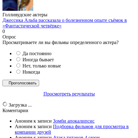
Голливудские актеры
Джессика Альба рассказала о болезненном опыте съёмок в
«Фантастической четвёрке»
0
Опрос
Просматриваете ли вы фильмы определенного актера?
Да постоянно
Иногда бывает
Нет, только новые
Никогда
Просмотреть результаты
Загрузка ...
Коментарии
Аноним
к записи
Зомби апокалипсис
Аноним
к записи
Подборка фильмов для просмотра в
компании друзей
Аноним
к записи
Атака титанов 4 сезон