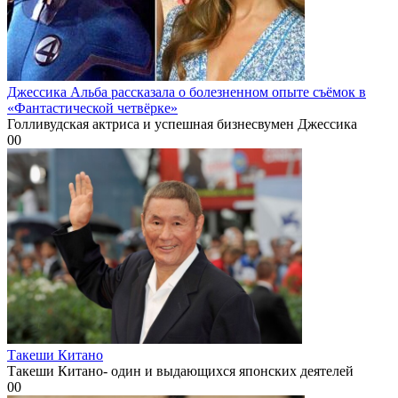
Джессика Альба рассказала о болезненном опыте съёмок в
«Фантастической четвёрке»
Голливудская актриса и успешная бизнесвумен Джессика
0
0
Такеши Китано
Такеши Китано- один и выдающихся японских деятелей
0
0