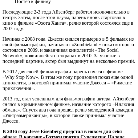
Постер к фильму
Последующие 2-3 года Айзенберг работал исключительно в
театре. Затем, после этой паузы, парень вновь стартовал в
кино в фильме «Охота Ханта», релиз которой состоялся еще в
2007 году.
Начиная с 2008 года, Джесси снялся примерно в 5 фильмах из
свой фильмографии, начиная от «Zombieland » показ которого
состоялся в 2009, и заканчивая кинолентой «The Social
Network», появившейся на экранах в 2010. За участие в
последней картине, актер был выдвинут на несколько премий.
В 2012 для своей фильмографии парень снялся в фильме
«Why Stop Now». В этом же году произошел показ еще одной
киноленты, в которой принимал участие Джесси – «Римские
приключения».
2013 год стал успешным для фильмографии актера. Айзенберг
снялся в криминальном фильме, название которого «Иллюзия
обмана». Спустя два года прошел релиз молодежной комедии
«Ультраамериканцы», в которой также принимал участие
Джесси.
В 2016 году Jesse Eisenberg предстал в новом для себя
образе. В картине «Бэтмен против Супермена: На заре