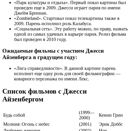
«Парк культуры и отдыха». Первый показ картины был
проведен еще в 2009. Джесси играет парня по имени
Джейм Бреннан.
«Zombieland». Стартовал показ телекартины также в
2009. Парень исполнил роль Калабуса.
«Социальная сеть». Эту работу можно, по праву, назвать
одной из самых удачных в карьере парня. Релиз фильма
был проведен в 2010 году.
Ожидаемые фильмы с участием Джесси
Айзенберга в грядущем году:
«Лига справедливости». В данной картине парень
исполнит еще одну роль для своей фильмографии —
коварного персонажа по имени Лекс.
Список фильмов с Джесси
Айзенбергом
(1999—
Будь собой
Кенни Грин
2000)
Молния: Огонь с небес
(2001)
Эрик Доббс
Любимец женщин
(2002)
Ник