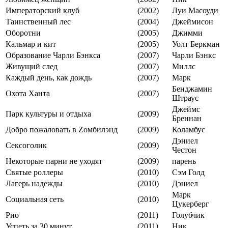
Императорский клуб
(2002)
Луи Масоуди
Таинственный лес
(2004)
Джеймисон
Оборотни
(2005)
Джимми
Кальмар и кит
(2005)
Уолт Беркман
Образование Чарли Бэнкса
(2007)
Чарли Бэнкс
Живущий след
(2007)
Миллс
Каждый день, как дождь
(2007)
Марк
Бенджамин
Охота Ханта
(2007)
Штраус
Джеймс
Парк культуры и отдыха
(2009)
Бреннан
Добро пожаловать в Zомбилэнд
(2009)
Коламбус
Дэниел
Сексоголик
(2009)
Честон
Некоторые парни не уходят
(2009)
парень
Святые роллеры
(2010)
Сэм Голд
Лагерь надежды
(2010)
Дэниел
Марк
Социальная сеть
(2010)
Цукерберг
Рио
(2011)
Голубчик
Успеть за 30 минут
(2011)
Ник