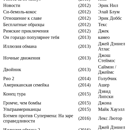
Новости
(2012)
Эрик Нил
Си-бемоль-кокос
(2012)
Элай Блум
Отношение к славе
(2012)
Эрик Доббс
Бесплатные образцы
(2012)
Текс
Римские приключения
(2012)
Джек
Он гораздо популярнее тебя
(2013)
камео
Джей Дэниел
Иллюзия обмана
(2013)
Атлас
Джош
Ночные движения
(2013)
Стеймос
Саймон /
Двойник
(2013)
Джеймс
Рио 2
(2014)
Голубчик
Американская семейка
(2014)
Ашер
Дэвид
Конец тура
(2015)
Липски
Громче, чем бомбы
(2015)
Джона
Ультраамериканцы
(2015)
Майк Хауэлл
Бэтмен против Супермена: На заре
(2016)
Лекс Лютор
справедливости
Джей Дэниел
Иллюзия обмана 2
(2016)