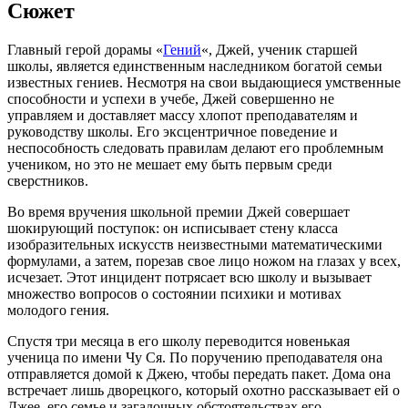
Сюжет
Главный герой дорамы «
Гений
«, Джей, ученик старшей
школы, является единственным наследником богатой семьи
известных гениев. Несмотря на свои выдающиеся умственные
способности и успехи в учебе, Джей совершенно не
управляем и доставляет массу хлопот преподавателям и
руководству школы. Его эксцентричное поведение и
неспособность следовать правилам делают его проблемным
учеником, но это не мешает ему быть первым среди
сверстников.
Во время вручения школьной премии Джей совершает
шокирующий поступок: он исписывает стену класса
изобразительных искусств неизвестными математическими
формулами, а затем, порезав свое лицо ножом на глазах у всех,
исчезает. Этот инцидент потрясает всю школу и вызывает
множество вопросов о состоянии психики и мотивах
молодого гения.
Спустя три месяца в его школу переводится новенькая
ученица по имени Чу Ся. По поручению преподавателя она
отправляется домой к Джею, чтобы передать пакет. Дома она
встречает лишь дворецкого, который охотно рассказывает ей о
Джее, его семье и загадочных обстоятельствах его