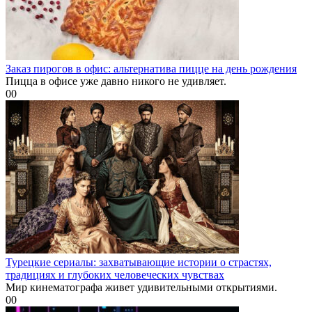
Заказ пирогов в офис: альтернатива пицце на день рождения
Пицца в офисе уже давно никого не удивляет.
0
0
Турецкие сериалы: захватывающие истории о страстях,
традициях и глубоких человеческих чувствах
Мир кинематографа живет удивительными открытиями.
0
0