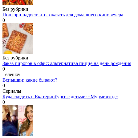
Без рубрики
Попкорн надоел: что заказать для домашнего киновечера
0
Без рубрики
Заказ пирогов в офис: альтернатива пицце на день рождения
0
Телешоу
Вспышки: какие бывают?
0
Сериалы
Куда сходить в Екатеринбурге с детьми: «Мурмилэнд»
0