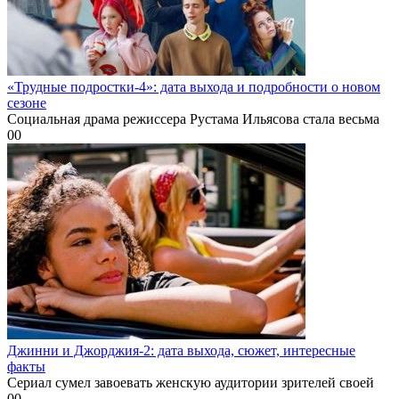
«Трудные подростки-4»: дата выхода и подробности о новом
сезоне
Социальная драма режиссера Рустама Ильясова стала весьма
0
0
Джинни и Джорджия-2: дата выхода, сюжет, интересные
факты
Сериал сумел завоевать женскую аудитории зрителей своей
0
0