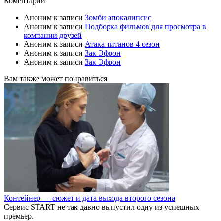
Коментарии
Аноним
к записи
Зомби апокалипсис
Аноним
к записи
Подборка фильмов для просмотра в
компании друзей
Аноним
к записи
Атака титанов 4 сезон
Аноним
к записи
Зак Эфрон
Аноним
к записи
Зак Эфрон
Вам также может понравиться
Контейнер — сюжет и дата выхода второго сезона
Сервис START не так давно выпустил одну из успешных
премьер.