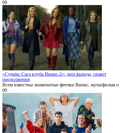
0
0
«Судьба: Сага клуба Винкс-2»: дата выхода, сюжет
продолжения
Всем известны знаменитые феечки Винкс, мультфильм о
0
0