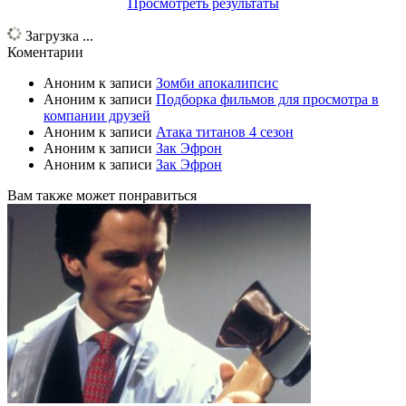
Просмотреть результаты
Загрузка ...
Коментарии
Аноним
к записи
Зомби апокалипсис
Аноним
к записи
Подборка фильмов для просмотра в
компании друзей
Аноним
к записи
Атака титанов 4 сезон
Аноним
к записи
Зак Эфрон
Аноним
к записи
Зак Эфрон
Вам также может понравиться