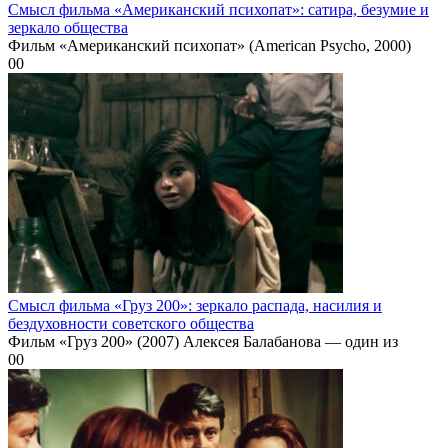
Смысл фильма «Американский психопат»: сатира, безумие и
зеркало общества
Фильм «Американский психопат» (American Psycho, 2000)
0
0
Смысл фильма «Груз 200»: зеркало распада, насилия и
бездуховности советского общества
Фильм «Груз 200» (2007) Алексея Балабанова — один из
0
0