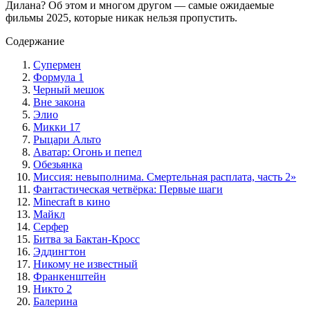
Дилана? Об этом и многом другом — самые ожидаемые
фильмы 2025, которые никак нельзя пропустить.
Содержание
Супермен
Формула 1
Черный мешок
Вне закона
Элио
Микки 17
Рыцари Альто
Аватар: Огонь и пепел
Обезьянка
Миссия: невыполнима. Смертельная расплата, часть 2»
Фантастическая четвёрка: Первые шаги
Minecraft в кино
Майкл
Серфер
Битва за Бактан-Кросс
Эддингтон
Никому не известный
Франкенштейн
Никто 2
Балерина