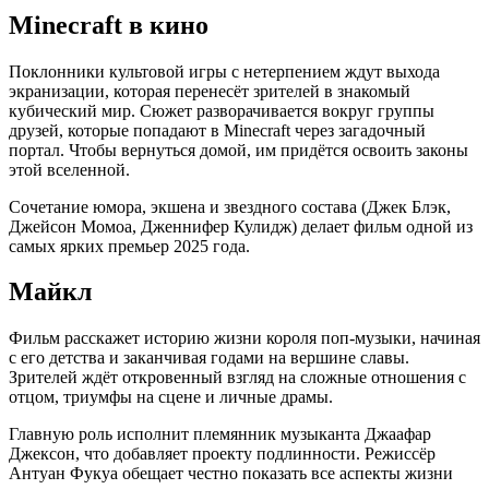
Minecraft в кино
Поклонники культовой игры с нетерпением ждут выхода
экранизации, которая перенесёт зрителей в знакомый
кубический мир. Сюжет разворачивается вокруг группы
друзей, которые попадают в Minecraft через загадочный
портал. Чтобы вернуться домой, им придётся освоить законы
этой вселенной.
Сочетание юмора, экшена и звездного состава (Джек Блэк,
Джейсон Момоа, Дженнифер Кулидж) делает фильм одной из
самых ярких премьер 2025 года.
Майкл
Фильм расскажет историю жизни короля поп-музыки, начиная
с его детства и заканчивая годами на вершине славы.
Зрителей ждёт откровенный взгляд на сложные отношения с
отцом, триумфы на сцене и личные драмы.
Главную роль исполнит племянник музыканта Джаафар
Джексон, что добавляет проекту подлинности. Режиссёр
Антуан Фукуа обещает честно показать все аспекты жизни