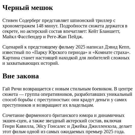
Черный мешок
Стивен Содерберг представляет шпионский триллер с
хронометражем 148 минут. Подробности сюжета держатся в
секрете, но актерский состав впечатляет: Кейт Бланшетт,
Майкл Фассбендер и Реге-Жан Пейдж.
Сценарий к предстоящему фильму 2025 написал Дэвид Кепп,
известный по «Парку Юрского периода» и «Комнате страха».
Картина станет настоящей находкой для любителей сложных
и захватывающих историй.
Вне закона
Гай Ричи возвращается с новым стильным боевиком. В центре
сюжета — группа оперативников, разработавших уникальный
способ борьбы с преступностью: они крадут деньги у самих
преступников и возвращают их владельцам.
Сочетание фирменного британского юмора и динамичных
экшен-сцен, а также звездный актерский состав, включая
Генри Кавилла, Эйсу Гонсалес и Джейка Джилленхола, делает
этот фильм одной из самых ожидаемых премьер 2025 года.