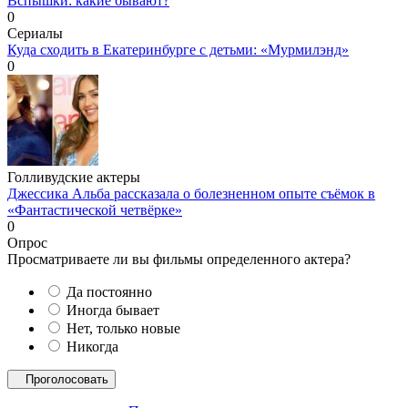
Вспышки: какие бывают?
0
Сериалы
Куда сходить в Екатеринбурге с детьми: «Мурмилэнд»
0
Голливудские актеры
Джессика Альба рассказала о болезненном опыте съёмок в
«Фантастической четвёрке»
0
Опрос
Просматриваете ли вы фильмы определенного актера?
Да постоянно
Иногда бывает
Нет, только новые
Никогда