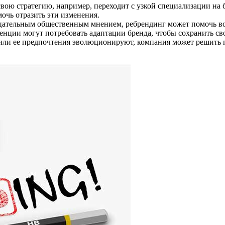
свою стратегию, например, переходит с узкой специализации на 
очь отразить эти изменения.
цательным общественным мнением, ребрендинг может помочь во
нции могут потребовать адаптации бренда, чтобы сохранить св
 или ее предпочтения эволюционируют, компания может решить п