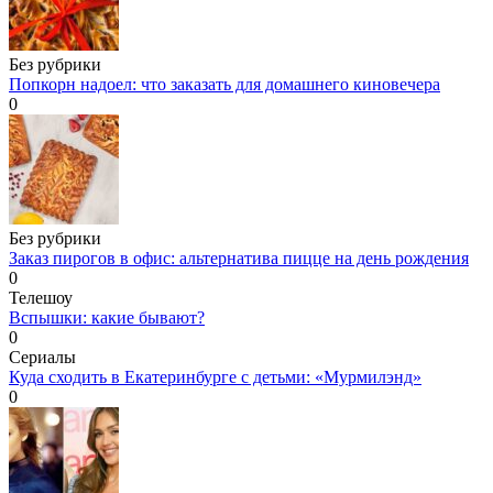
Без рубрики
Попкорн надоел: что заказать для домашнего киновечера
0
Без рубрики
Заказ пирогов в офис: альтернатива пицце на день рождения
0
Телешоу
Вспышки: какие бывают?
0
Сериалы
Куда сходить в Екатеринбурге с детьми: «Мурмилэнд»
0