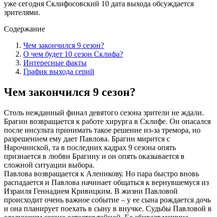
уже сегодня Склифосовский 10 дата выхода обсуждается
зрителями.
Содержание
Чем закончился 9 сезон?
О чем будет 10 сезон Склифа?
Интересные факты
График выхода серий
Чем закончился 9 сезон?
Столь нежданный финал девятого сезона зрители не ждали.
Брагин возвращается к работе хирурга в Склифе. Он опасался
после инсульта принимать такое решение из-за тремора, но
разрешением ему дает Павлова. Брагин мирится с
Нарочинской, та в последних кадрах 9 сезона опять
признается в любви Брагину и он опять оказывается в
сложной ситуации выбора.
Павлова возвращается к Аленикову. Но пара быстро вновь
распадается и Павлова начинает общаться к вернувшемуся из
Израиля Геннадием Кривицким. В жизни Павловой
происходит очень важное событие – у ее сына рождается дочь
и она планирует поехать в сыну в внучке. Судьбы Павловой в