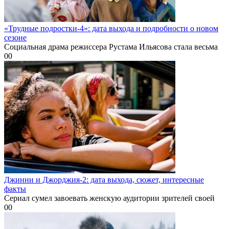
«Трудные подростки-4»: дата выхода и подробности о новом
сезоне
Социальная драма режиссера Рустама Ильясова стала весьма
0
0
Джинни и Джорджия-2: дата выхода, сюжет, интересные
факты
Сериал сумел завоевать женскую аудитории зрителей своей
0
0