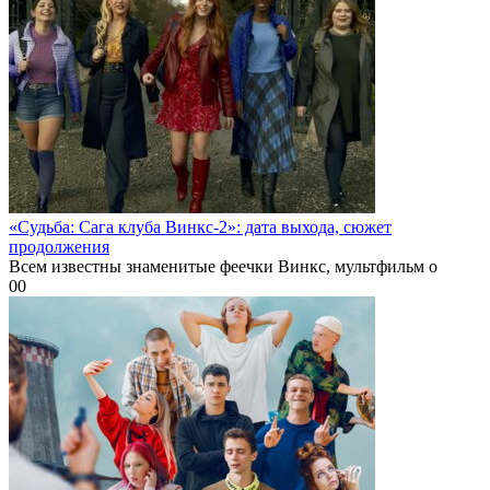
«Судьба: Сага клуба Винкс-2»: дата выхода, сюжет
продолжения
Всем известны знаменитые феечки Винкс, мультфильм о
0
0