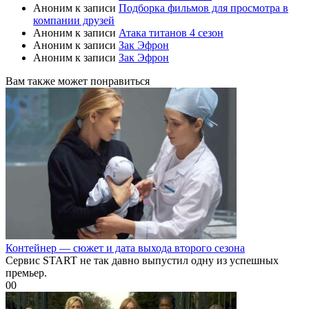
Аноним
к записи
Подборка фильмов для просмотра в
компании друзей
Аноним
к записи
Атака титанов 4 сезон
Аноним
к записи
Зак Эфрон
Аноним
к записи
Зак Эфрон
Вам также может понравиться
Контейнер — сюжет и дата выхода второго сезона
Сервис START не так давно выпустил одну из успешных
премьер.
0
0