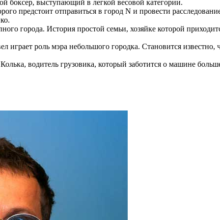
ой боксер, выступающий в легкой весовой категории.
ого предстоит отправиться в город N и провести расследование
ко.
пного города. История простой семьи, хозяйке которой приходит
л играет роль мэра небольшого городка. Становится известно, чт
Колька, водитель грузовика, который заботится о машине больше