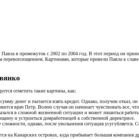
авла в промежуток с 2002 по 2004 год. В этот период он принял
м перевоплощением. Картинами, которые привели Павла к славе
вянко
уется отметить такие картины, как:
умму денег и пытается взять кредит. Однако, получив отказ, о
ится врач Петр. Волею случая он начинает чувствовать все, чт
азался в сложной жизненной ситуации и может лишиться работы
енщину и устроиться домработницей к собственной директрисе.
сложности, однако, после увольнения ситуация усугубляется.
тся на Канарских островах, куда прибывает большая компания д