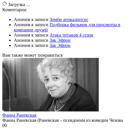
Загрузка ...
Коментарии
Аноним
к записи
Зомби апокалипсис
Аноним
к записи
Подборка фильмов для просмотра в
компании друзей
Аноним
к записи
Атака титанов 4 сезон
Аноним
к записи
Зак Эфрон
Аноним
к записи
Зак Эфрон
Вам также может понравиться
Фаина Раневская
Фаина Раневская (Раневская – псевдоним из комедии Чехова
0
0