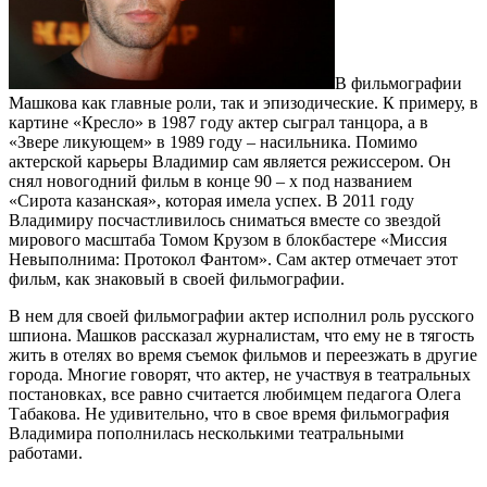
В фильмографии
Машкова как главные роли, так и эпизодические. К примеру, в
картине «Кресло» в 1987 году актер сыграл танцора, а в
«Звере ликующем» в 1989 году – насильника. Помимо
актерской карьеры Владимир сам является режиссером. Он
снял новогодний фильм в конце 90 – х под названием
«Сирота казанская», которая имела успех. В 2011 году
Владимиру посчастливилось сниматься вместе со звездой
мирового масштаба Томом Крузом в блокбастере «Миссия
Невыполнима: Протокол Фантом». Сам актер отмечает этот
фильм, как знаковый в своей фильмографии.
В нем для своей фильмографии актер исполнил роль русского
шпиона. Машков рассказал журналистам, что ему не в тягость
жить в отелях во время съемок фильмов и переезжать в другие
города. Многие говорят, что актер, не участвуя в театральных
постановках, все равно считается любимцем педагога Олега
Табакова. Не удивительно, что в свое время фильмография
Владимира пополнилась несколькими театральными
работами.