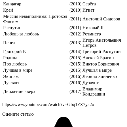
Кандагар
(2010)
Серёга
Край
(2010)
Игнат
Миссия невыполнима: Протокол
(2011)
Анатолий Сидоров
Фантом
Распутин
(2011)
Николай II
Любовь за любовь
(2012)
Ротмистр
Игорь Анатольевич
Пепел
(2013)
Петров
Григорий Р.
(2014)
Григорий Распутин
Родина
(2015)
Алексей Брагин
Про любовь
(2015)
Виктор Борисович
Лучшая в мире
(2015)
Лучшая в мире
Экипаж
(2016)
Леонид Зинченко
Дуэлянт
(2016)
Дуэлянт
Владимир
Движение вверх
(2017)
Кондрашин
https://www.youtube.com/watch?v=Gbq1ZZ7ya2o
Оцените статью