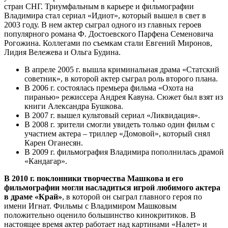
стран СНГ. Триумфальным в карьере и фильмографии
Владимира стал сериал «Идиот», который вышел в свет в
2003 году. В нем актер сыграл одного из главных героев
популярного романа Ф. Достоевского Парфена Семеновича
Рогожина. Коллегами по съемкам стали Евгений Миронов,
Лидия Вележева и Ольга Будина.
В апреле 2005 г. вышла криминальная драма «Статский
советник», в которой актер сыграл роль второго плана.
В 2006 г. состоялась премьера фильма «Охота на
пиранью» режиссера Андрея Кавуна. Сюжет был взят из
книги Александра Бушкова.
В 2007 г. вышел культовый сериал «Ликвидация».
В 2008 г. зрители смогли увидеть только один фильм с
участием актера – триллер «Домовой», который снял
Карен Оганесян.
В 2009 г. фильмография Владимира пополнилась драмой
«Кандагар».
В 2010 г. поклонники творчества Машкова и его
фильмографии могли насладиться игрой любимого актера
в драме «Край»
, в которой он сыграл главного героя по
имени Игнат. Фильмы с Владимиром Машковым
положительно оценило большинство кинокритиков. В
настоящее время актер работает над картинами «Налет» и