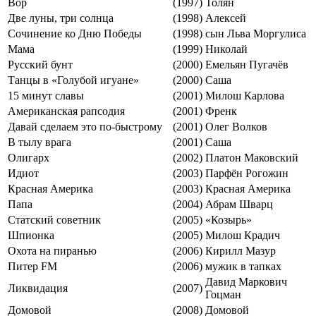
Вор
(1997)
Толян
Две луны, три солнца
(1998)
Алексей
Сочинение ко Дню Победы
(1998)
сын Льва Моргулиса
Мама
(1999)
Николай
Русский бунт
(2000)
Емельян Пугачёв
Танцы в «Голубой игуане»
(2000)
Саша
15 минут славы
(2001)
Милош Карлова
Американская рапсодия
(2001)
Френк
Давай сделаем это по-быстрому
(2001)
Олег Волков
В тылу врага
(2001)
Сашa
Олигарх
(2002)
Платон Маковский
Идиот
(2003)
Парфён Рогожин
Красная Америка
(2003)
Красная Америка
Папа
(2004)
Абрам Шварц
Статский советник
(2005)
«Козырь»
Шпионка
(2005)
Милош Крадич
Охота на пиранью
(2006)
Кирилл Мазур
Питер FM
(2006)
мужик в тапках
Давид Маркович
Ликвидация
(2007)
Гоцман
Домовой
(2008)
Домовой