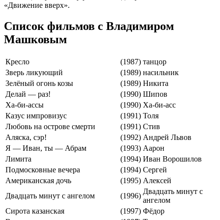
«Движение вверх».
Список фильмов с Владимиром
Машковым
Кресло
(1987)
танцор
Зверь ликующий
(1989)
насильник
Зелёный огонь козы
(1989)
Никита
Делай — раз!
(1990)
Шипов
Ха-би-ассы
(1990)
Ха-би-асс
Казус импровизус
(1991)
Толя
Любовь на острове смерти
(1991)
Стив
Аляска, сэр!
(1992)
Андрей Львов
Я — Иван, ты — Абрам
(1993)
Аарон
Лимита
(1994)
Иван Ворошилов
Подмосковные вечера
(1994)
Сергей
Американская дочь
(1995)
Алексей
Двадцать минут с
Двадцать минут с ангелом
(1996)
ангелом
Сирота казанская
(1997)
Фёдор