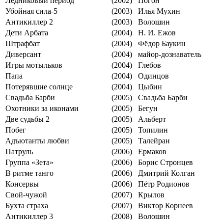
Ледниковый период
(2002)
Погон
Убойная сила-5
(2003)
Илья Мухин
Антикиллер 2
(2003)
Волошин
Дети Арбата
(2004)
Н. И. Ежов
Штрафбат
(2004)
Фёдор Баукин
Диверсант
(2004)
майор-дознаватель
Игры мотыльков
(2004)
Глебов
Папа
(2004)
Одинцов
Потерявшие солнце
(2004)
Цыбин
Свадьба Барби
(2005)
Свадьба Барби
Охотники за иконами
(2005)
Бегун
Две судьбы 2
(2005)
Альберт
Побег
(2005)
Топилин
Адъютанты любви
(2005)
Талейран
Патруль
(2006)
Ермаков
Группа «Зета»
(2006)
Борис Стронцев
В ритме танго
(2006)
Дмитрий Колган
Консервы
(2006)
Пётр Родионов
Свой-чужой
(2007)
Крылов
Бухта страха
(2007)
Виктор Корнеев
Антикиллер 3
(2008)
Волошин