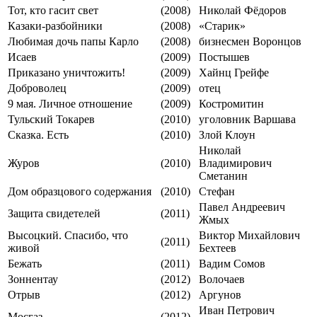
Тот, кто гасит свет
(2008)
Николай Фёдоров
Казаки-разбойники
(2008)
«Старик»
Любимая дочь папы Карло
(2008)
бизнесмен Воронцов
Исаев
(2009)
Постышев
Приказано уничтожить!
(2009)
Хайнц Грейфе
Доброволец
(2009)
отец
9 мая. Личное отношение
(2009)
Костромитин
Тульский Токарев
(2010)
уголовник Варшава
Сказка. Есть
(2010)
Злой Клоун
Николай
Журов
(2010)
Владимирович
Сметанин
Дом образцового содержания
(2010)
Стефан
Павел Андреевич
Защита свидетелей
(2011)
Жмых
Высоцкий. Спасибо, что
Виктор Михайлович
(2011)
живой
Бехтеев
Бежать
(2011)
Вадим Сомов
Зоннентау
(2012)
Волочаев
Отрыв
(2012)
Аргунов
Иван Петрович
Мосгаз
(2012)