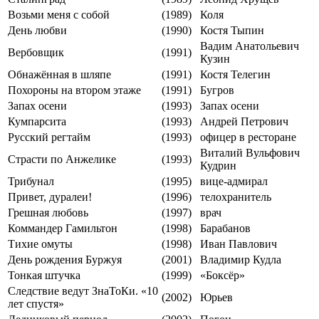
Возьми меня с собой
(1989)
Коля
День любви
(1990)
Костя Тыпин
Вадим Анатольевич
Вербовщик
(1991)
Кузин
Обнажённая в шляпе
(1991)
Костя Телегин
Похороны на втором этаже
(1991)
Бугров
Запах осени
(1993)
Запах осени
Кумпарсита
(1993)
Андрей Петрович
Русский регтайм
(1993)
офицер в ресторане
Виталий Вульфович
Страсти по Анжелике
(1993)
Кудрин
Трибунал
(1995)
вице-адмирал
Привет, дуралеи!
(1996)
телохранитель
Грешная любовь
(1997)
врач
Коммандер Гамильтон
(1998)
Барабанов
Тихие омуты
(1998)
Иван Павлович
День рождения Буржуя
(2001)
Владимир Кудла
Тонкая штучка
(1999)
«Боксёр»
Следствие ведут ЗнаТоКи. «10
(2002)
Юрьев
лет спустя»