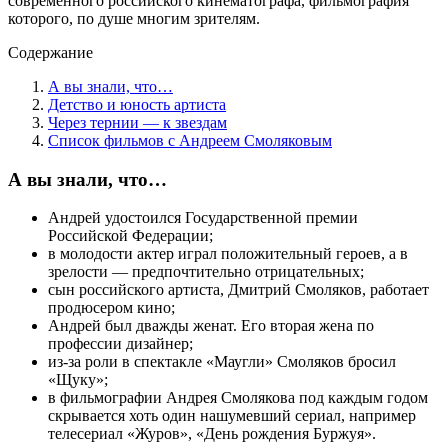
современного российского кинематографа, фильмография
которого, по душе многим зрителям.
Содержание
А вы знали, что…
Детство и юность артиста
Через тернии — к звездам
Список фильмов с Андреем Смоляковым
А вы знали, что…
Андрей удостоился Государственной премии
Российской Федерации;
в молодости актер играл положительный героев, а в
зрелости — предпочтительно отрицательных;
сын российского артиста, Дмитрий Смоляков, работает
продюсером кино;
Андрей был дважды женат. Его вторая жена по
профессии дизайнер;
из-за роли в спектакле «Маугли» Смоляков бросил
«Щуку»;
в фильмографии Андрея Смолякова под каждым годом
скрывается хоть один нашумевший сериал, например
телесериал «Журов», «День рождения Буржуя».