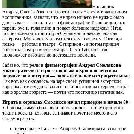
Наставник
Андрея, Олег Табаков тепло отзывался о своем талантливом
воспитаннике, заявляя, что Андрею ничего не нужно было
доказывать — со старта его фильмографии было видно, что
парень очень талантлив и подает большие надежды. Итак,
после окончания института Смоляков поначалу работал
актером в Московском драматическом театре им. Гоголя, а
позже — работал в театре «Сатирикон», а потом пришел
работать в театр своего кумира Олега Табакова, где
продолжает работать до настоящего времени.
Забавно, что
роли в фильмографии Андрея Смолякова
можно разделить строго пополам в хронологическом
порядке по критерию — положительные и отрицательные
.
Так вот, как оказалось, на заре своей успешной актерской
карьеры артисту доставались роли позитивных героев, тогда
как в зрелом возрасте — почти что постоянно негативных.
Играть в сериалах Смоляков начал примерно в начале 80-
х
. Однако, самую большую популярность актеру принесли
такие проекты, которые занимают почетное место в его
фильмографии:
телесериал «Палач» с Андреем Смоляковым в главной
роли;