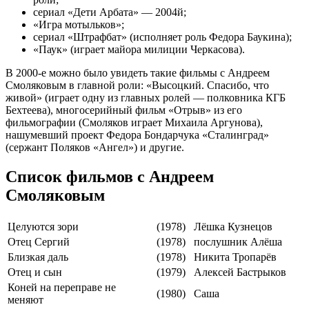
сериал «Дети Арбата» — 2004й;
«Игра мотыльков»;
сериал «Штрафбат» (исполняет роль Федора Баукина);
«Паук» (играет майора милиции Черкасова).
В 2000-е можно было увидеть такие фильмы с Андреем
Смоляковым в главной роли: «Высоцкий. Спасибо, что
живой» (играет одну из главных ролей — полковника КГБ
Бехтеева), многосерийный фильм «Отрыв» из его
фильмографии (Смоляков играет Михаила Аргунова),
нашумевший проект Федора Бондарчука «Сталинград»
(сержант Поляков «Ангел») и другие.
Список фильмов с Андреем
Смоляковым
Целуются зори
(1978)
Лёшка Кузнецов
Отец Сергий
(1978)
послушник Алёша
Близкая даль
(1978)
Никита Тропарёв
Отец и сын
(1979)
Алексей Бастрыков
Коней на переправе не
(1980)
Саша
меняют