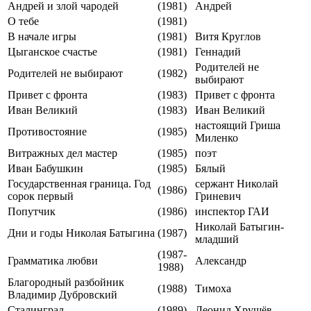
Андрей и злой чародей
(1981)
Андрей
О тебе
(1981)
В начале игры
(1981)
Витя Круглов
Цыганское счастье
(1981)
Геннадий
Родителей не
Родителей не выбирают
(1982)
выбирают
Привет с фронта
(1983)
Привет с фронта
Иван Великий
(1983)
Иван Великий
настоящий Гриша
Противостояние
(1985)
Миленко
Витражных дел мастер
(1985)
поэт
Иван Бабушкин
(1985)
Бялый
Государственная граница. Год
сержант Николай
(1986)
сорок первый
Гриневич
Попутчик
(1986)
инспектор ГАИ
Николай Батыгин-
Дни и годы Николая Батыгина
(1987)
младший
(1987-
Грамматика любви
Александр
1988)
Благородный разбойник
(1988)
Тимоха
Владимир Дубровский
Сталинград
(1989)
Леонид Хрущёв