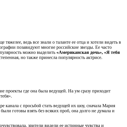
тяжелее, ведь все знали о таланте ее отца и хотели видеть в
мографии позавидуют многие российские звезды
. Ее часто
опулярность можно выделить
«Американская дочь», «Я тебя
степенная, но также принесла популярность актрисе.
кие проекты где она была ведущей. На ум сразу приходит
тебя».
ре канала с просьбой стать ведущей их шоу, сначала Мария
были готовы взять без всяких проб, она долго не думала и
очувствовала, зрители видели ее истинные чувства и