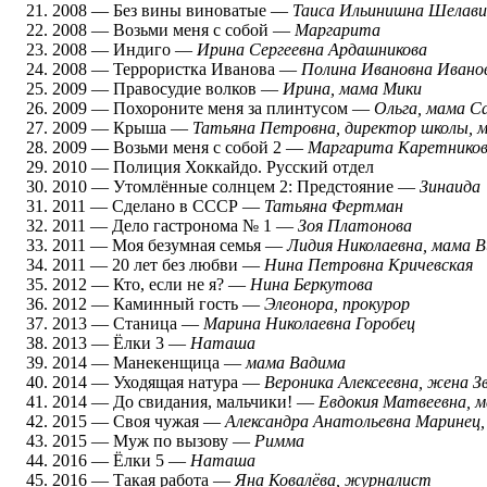
2008 — Без вины виноватые —
Таиса Ильинишна Шелави
2008 — Возьми меня с собой —
Маргарита
2008 — Индиго —
Ирина Сергеевна Ардашникова
2008 — Террористка Иванова —
Полина Ивановна Ивано
2009 — Правосудие волков —
Ирина, мама Мики
2009 — Похороните меня за плинтусом —
Ольга, мама С
2009 — Крыша —
Татьяна Петровна, директор школы, 
2009 — Возьми меня с собой 2 —
Маргарита Каретнико
2010 — Полиция Хоккайдо. Русский отдел
2010 — Утомлённые солнцем 2: Предстояние —
Зинаида
2011 — Сделано в СССР —
Татьяна Фертман
2011 — Дело гастронома № 1 —
Зоя Платонова
2011 — Моя безумная семья —
Лидия Николаевна, мама В
2011 — 20 лет без любви —
Нина Петровна Кричевская
2012 — Кто, если не я? —
Нина Беркутова
2012 — Каминный гость —
Элеонора, прокурор
2013 — Станица —
Марина Николаевна Горобец
2013 — Ёлки 3 —
Наташа
2014 — Манекенщица —
мама Вадима
2014 — Уходящая натура —
Вероника Алексеевна, жена З
2014 — До свидания, мальчики! —
Евдокия Матвеевна, 
2015 — Своя чужая —
Александра Анатольевна Маринец,
2015 — Муж по вызову —
Римма
2016 — Ёлки 5 —
Наташа
2016 — Такая работа —
Яна Ковалёва, журналист