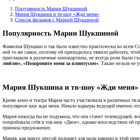
Популярность Марии Шукшиной
Мария Шукшина и тв-шоу «Жди меня»
Список фильмов с Марией Шукшиной
Популярность Марии Шукшиной
Фамилия Шукшин и так было известно практически во всем Сове
ней то же самое, поэтому ей приходилось тяжело работать, что
приглашали в различные кинокартины, не всегда роли были г
люблю», «Похороните меня за плинтусом»
. Также нельзя не 
Мария Шукшина и тв-шоу «Жди меня»
Кроме кино и театра Мария часто участвовала в различных тв-
популярное шоу жди меня. Начало карьеры ведущей именно этог
Мария никогда бы не подумала, что она станет телеведущей, вс
попробовала себя в ток-шоу «Двое», однако впоследствии ей п
приняла предложение.
Мария, как никто другой подошел для роли именно в этой перед