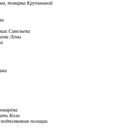
на, товарка Кручининой
ва
аши Савельева
мама Лены
ва
ики
вонарёва
мать Коли
 подполковник полиции