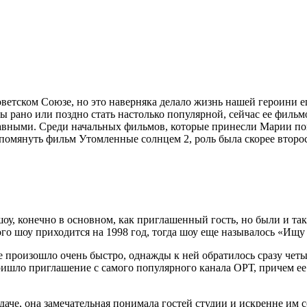
тском Союзе, но это наверняка делало жизнь нашей героини еще 
бы рано или поздно стать настолько популярной,
сейчас ее филь
лавными. Среди начальных фильмов, которые принесли Марии п
упомянуть фильм Утомленные солнцем 2, роль была скорее второ
шоу, конечно в основном, как приглашенный гость, но были и та
о шоу приходится на 1998 год, тогда шоу еще называлось «Ищу 
е произошло очень быстро, однажды к ней обратилось сразу четы
ришло приглашение с самого популярного канала ОРТ, причем ее 
аче, она замечательная понимала гостей студии и искренне им с