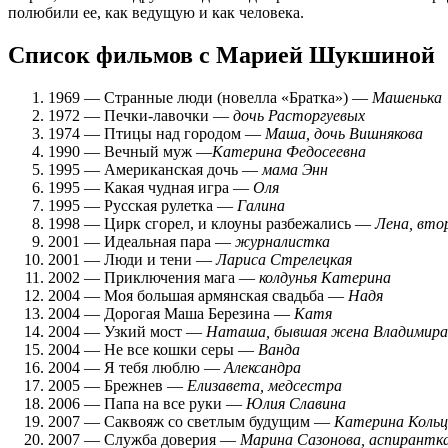
полюбили ее, как ведущую и как человека.
Список фильмов с Марией Шукшиной
1969 — Странные люди (новелла «Братка») —
Машенька
1972 — Печки-лавочки —
дочь Расторгуевых
1974 — Птицы над городом —
Маша, дочь Вишнякова
1990 — Вечный муж —
Катерина Федосеевна
1995 — Американская дочь —
мама Энн
1995 — Какая чудная игра —
Оля
1995 — Русская рулетка —
Галина
1998 — Цирк сгорел, и клоуны разбежались —
Лена, вто
2001 — Идеальная пара —
журналистка
2001 — Люди и тени —
Лариса Стрелецкая
2002 — Приключения мага —
колдунья Катерина
2004 — Моя большая армянская свадьба —
Надя
2004 — Дорогая Маша Березина —
Катя
2004 — Узкий мост —
Наташа, бывшая жена Владимира
2004 — Не все кошки серы —
Ванда
2004 — Я тебя люблю —
Александра
2005 — Брежнев —
Елизавета, медсестра
2006 — Папа на все руки —
Юлия Славина
2007 — Саквояж со светлым будущим —
Катерина Кольц
2007 — Служба доверия —
Марина Сазонова, аспирантк