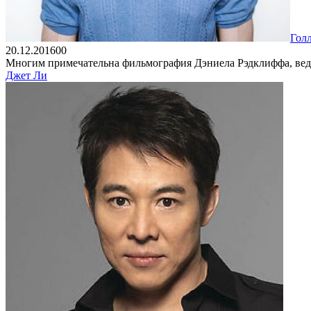
Гол
20.12.2016
0
0
Многим примечательна фильмография Дэниела Рэдклиффа, ведь 
Джет Ли