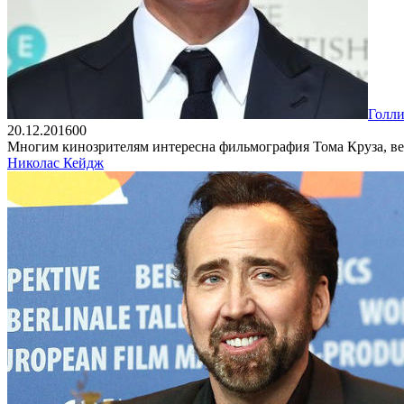
Голли
20.12.2016
0
0
Многим кинозрителям интересна фильмография Тома Круза, вед
Николас Кейдж