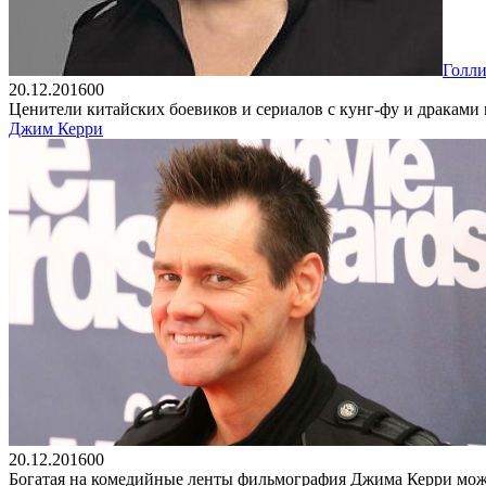
Голли
20.12.2016
0
0
Ценители китайских боевиков и сериалов с кунг-фу и драками 
Джим Керри
20.12.2016
0
0
Богатая на комедийные ленты фильмография Джима Керри может