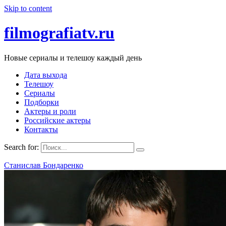
Skip to content
filmografiatv.ru
Новые сериалы и телешоу каждый день
Дата выхода
Телешоу
Сериалы
Подборки
Актеры и роли
Российские актеры
Контакты
Search for:
Станислав Бондаренко