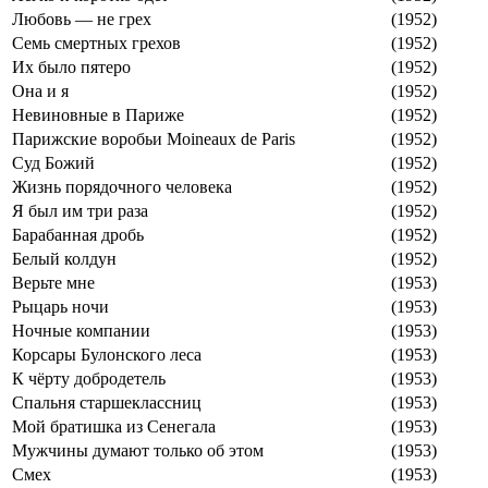
Любовь — не грех
(1952)
Семь смертных грехов
(1952)
Их было пятеро
(1952)
Она и я
(1952)
Невиновные в Париже
(1952)
Парижские воробьи Moineaux de Paris
(1952)
Суд Божий
(1952)
Жизнь порядочного человека
(1952)
Я был им три раза
(1952)
Барабанная дробь
(1952)
Белый колдун
(1952)
Верьте мне
(1953)
Рыцарь ночи
(1953)
Ночные компании
(1953)
Корсары Булонского леса
(1953)
К чёрту добродетель
(1953)
Спальня старшеклассниц
(1953)
Мой братишка из Сенегала
(1953)
Мужчины думают только об этом
(1953)
Смех
(1953)