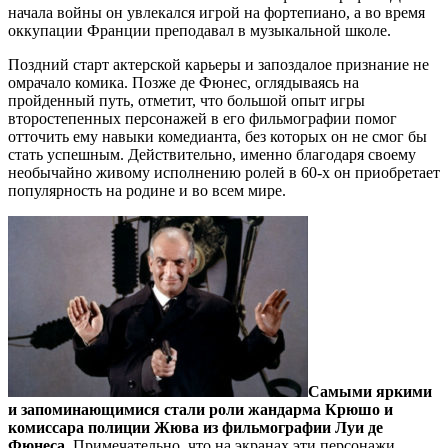
начала войны он увлекался игрой на фортепиано, а во время
оккупации Франции преподавал в музыкальной школе.
Поздний старт актерской карьеры и запоздалое признание не
омрачало комика. Позже де Фюнес, оглядываясь на
пройденный путь, отметит, что большой опыт игры
второстепенных персонажей в его фильмографии помог
отточить ему навыки комедианта, без которых он не смог бы
стать успешным. Действительно, именно благодаря своему
необычайно живому исполнению ролей в 60-х он приобретает
популярность на родине и во всем мире.
Самыми яркими
и запоминающимися стали роли жандарма Крюшо и
комиссара полиции Жюва из фильмографии Луи де
Фюнеса
. Примечательно, что на экранах эти персонажи