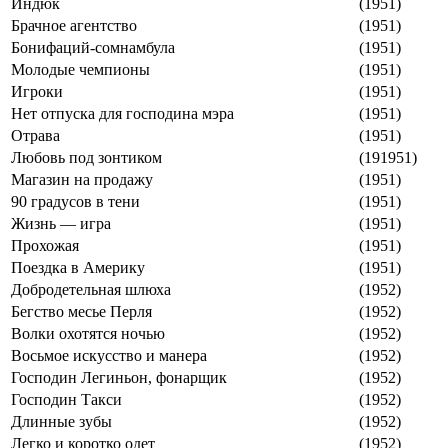
Индюк
(1951)
Брачное агентство
(1951)
Бонифаций-сомнамбула
(1951)
Молодые чемпионы
(1951)
Игроки
(1951)
Нет отпуска для господина мэра
(1951)
Отрава
(1951)
Любовь под зонтиком
(191951)
Магазин на продажу
(1951)
90 градусов в тени
(1951)
Жизнь — игра
(1951)
Прохожая
(1951)
Поездка в Америку
(1951)
Добродетельная шлюха
(1952)
Бегство месье Перля
(1952)
Волки охотятся ночью
(1952)
Восьмое искусство и манера
(1952)
Господин Легиньон, фонарщик
(1952)
Господин Такси
(1952)
Длинные зубы
(1952)
Легко и коротко одет
(1952)