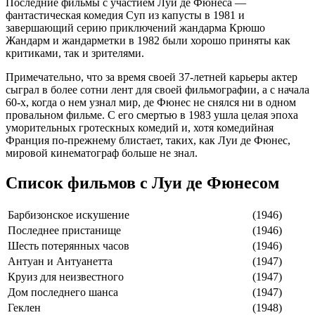
Последние фильмы с участием Луи де Фюнеса —
фантастическая комедия Суп из капусты в 1981 и
завершающий серию приключений жандарма Крюшо
Жандарм и жандарметки в 1982 были хорошо приняты как
критиками, так и зрителями.
Примечательно, что за время своей 37-летней карьеры актер
сыграл в более сотни лент для своей фильмографии, а с начала
60-х, когда о нем узнал мир, де Фюнес не снялся ни в одном
провальном фильме. С его смертью в 1983 ушла целая эпоха
уморительных гротескных комедий и, хотя комедийная
Франция по-прежнему блистает, таких, как Луи де Фюнес,
мировой кинематограф больше не знал.
Список фильмов с Луи де Фюнесом
Барбизонское искушение
(1946)
Последнее пристанище
(1946)
Шесть потерянных часов
(1946)
Антуан и Антуанетта
(1947)
Круиз для неизвестного
(1947)
Дом последнего шанса
(1947)
Геклен
(1948)