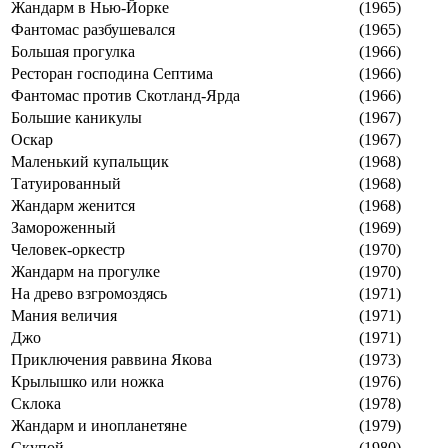
Жандарм в Нью-Йорке
(1965)
Фантомас разбушевался
(1965)
Большая прогулка
(1966)
Ресторан господина Септима
(1966)
Фантомас против Скотланд-Ярда
(1966)
Большие каникулы
(1967)
Оскар
(1967)
Маленький купальщик
(1968)
Татуированный
(1968)
Жандарм женится
(1968)
Замороженный
(1969)
Человек-оркестр
(1970)
Жандарм на прогулке
(1970)
На древо взгромоздясь
(1971)
Мания величия
(1971)
Джо
(1971)
Приключения раввина Якова
(1973)
Крылышко или ножка
(1976)
Склока
(1978)
Жандарм и инопланетяне
(1979)
Скупой
(1980)