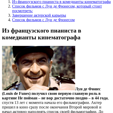
Из французского пианиста в комедианты кинематографа
Список фильмов с Луи де Фюнесом, который стоит
посмотреть:
Завершение актерской карьеры
Список фильмов с Луи де Фюнесом
Из французского пианиста в
комедианты кинематографа
Луи де Фюнес
(Louis de Funes) получил свою первую главную роль в
картине Не пойман – не вор достаточно поздно – в 44 года
,
спустя 13 лет с момента начала его фильмографии. Актер
пришел в кино сразу после окончания Второй мировой и
начал активно наполнять список своей фильмографии. До