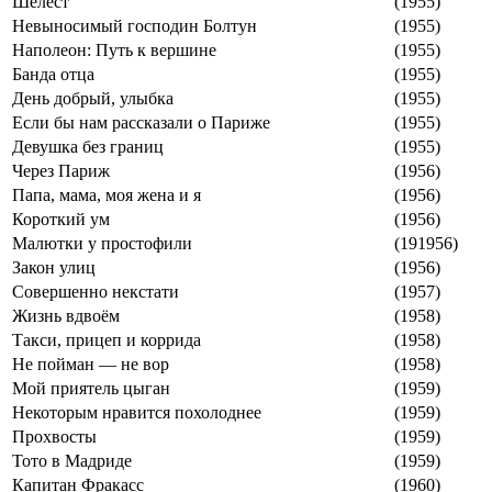
Шелест
(1955)
Невыносимый господин Болтун
(1955)
Наполеон: Путь к вершине
(1955)
Банда отца
(1955)
День добрый, улыбка
(1955)
Если бы нам рассказали о Париже
(1955)
Девушка без границ
(1955)
Через Париж
(1956)
Папа, мама, моя жена и я
(1956)
Короткий ум
(1956)
Малютки у простофили
(191956)
Закон улиц
(1956)
Совершенно некстати
(1957)
Жизнь вдвоём
(1958)
Такси, прицеп и коррида
(1958)
Не пойман — не вор
(1958)
Мой приятель цыган
(1959)
Некоторым нравится похолоднее
(1959)
Прохвосты
(1959)
Тото в Мадриде
(1959)
Капитан Фракасс
(1960)