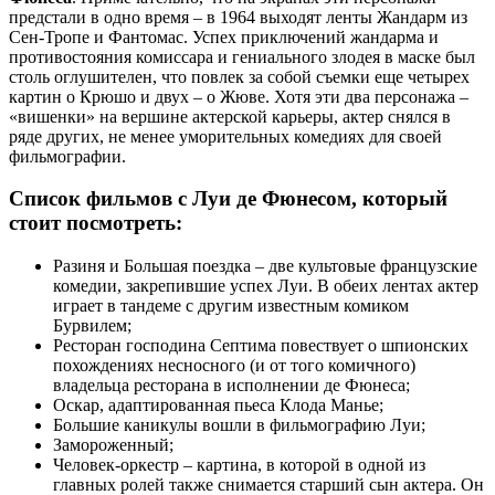
предстали в одно время – в 1964 выходят ленты Жандарм из
Сен-Тропе и Фантомас. Успех приключений жандарма и
противостояния комиссара и гениального злодея в маске был
столь оглушителен, что повлек за собой съемки еще четырех
картин о Крюшо и двух – о Жюве. Хотя эти два персонажа –
«вишенки» на вершине актерской карьеры, актер снялся в
ряде других, не менее уморительных комедиях для своей
фильмографии.
Список фильмов с Луи де Фюнесом, который
стоит посмотреть:
Разиня и Большая поездка – две культовые французские
комедии, закрепившие успех Луи. В обеих лентах актер
играет в тандеме с другим известным комиком
Бурвилем;
Ресторан господина Септима повествует о шпионских
похождениях несносного (и от того комичного)
владельца ресторана в исполнении де Фюнеса;
Оскар, адаптированная пьеса Клода Манье;
Большие каникулы вошли в фильмографию Луи;
Замороженный;
Человек-оркестр – картина, в которой в одной из
главных ролей также снимается старший сын актера. Он