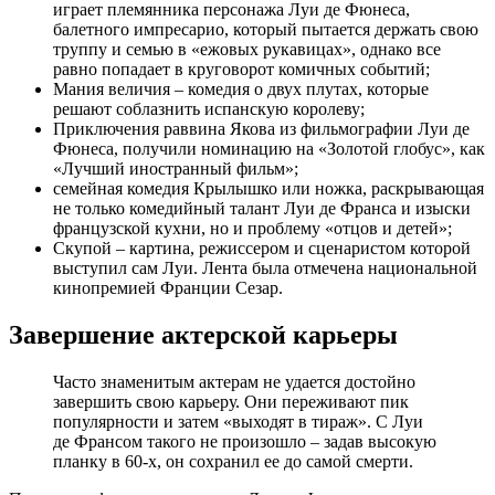
играет племянника персонажа Луи де Фюнеса,
балетного импресарио, который пытается держать свою
труппу и семью в «ежовых рукавицах», однако все
равно попадает в круговорот комичных событий;
Мания величия – комедия о двух плутах, которые
решают соблазнить испанскую королеву;
Приключения раввина Якова из фильмографии Луи де
Фюнеса, получили номинацию на «Золотой глобус», как
«Лучший иностранный фильм»;
семейная комедия Крылышко или ножка, раскрывающая
не только комедийный талант Луи де Франса и изыски
французской кухни, но и проблему «отцов и детей»;
Скупой – картина, режиссером и сценаристом которой
выступил сам Луи. Лента была отмечена национальной
кинопремией Франции Сезар.
Завершение актерской карьеры
Часто знаменитым актерам не удается достойно
завершить свою карьеру. Они переживают пик
популярности и затем «выходят в тираж». С Луи
де Франсом такого не произошло – задав высокую
планку в 60-х, он сохранил ее до самой смерти.