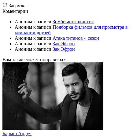
Загрузка ...
Коментарии
Аноним
к записи
Зомби апокалипсис
Аноним
к записи
Подборка фильмов для просмотра в
компании друзей
Аноним
к записи
Атака титанов 4 сезон
Аноним
к записи
Зак Эфрон
Аноним
к записи
Зак Эфрон
Вам также может понравиться
Барыш Ардуч