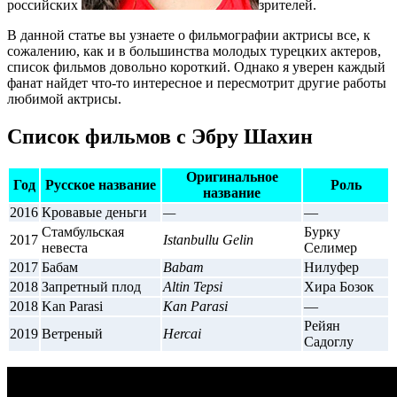
российских
зрителей.
В данной статье вы узнаете о фильмографии актрисы все, к
сожалению, как и в большинства молодых турецких актеров,
список фильмов довольно короткий. Однако я уверен каждый
фанат найдет что-то интересное и пересмотрит другие работы
любимой актрисы.
Список фильмов с Эбру Шахин
Оригинальное
Год
Русское название
Роль
название
2016
Кровавые деньги
—
—
Стамбульская
Бурку
2017
Istanbullu Gelin
невеста
Селимер
2017
Бабам
Babam
Нилуфер
2018
Запретный плод
Altin Tepsi
Хира Бозок
2018
Kan Parasi
Kan Parasi
—
Рейян
2019
Ветреный
Hercai
Садоглу