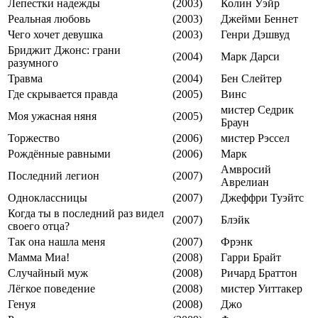
Лепестки надежды
(2003)
Колин Уэйр
Реальная любовь
(2003)
Джейми Беннет
Чего хочет девушка
(2003)
Генри Дэшвуд
Бриджит Джонс: грани
(2004)
Марк Дарси
разумного
Травма
(2004)
Бен Слейтер
Где скрывается правда
(2005)
Винс
мистер Седрик
Моя ужасная няня
(2005)
Браун
Торжество
(2006)
мистер Рэссел
Рождённые равными
(2006)
Марк
Амвросий
Последний легион
(2007)
Аврелиан
Одноклассницы
(2007)
Джеффри Туэйтс
Когда ты в последний раз видел
(2007)
Блэйк
своего отца?
Так она нашла меня
(2007)
Фрэнк
Мамма Миа!
(2008)
Гарри Брайт
Случайный муж
(2008)
Ричард Браттон
Лёгкое поведение
(2008)
мистер Уиттакер
Генуя
(2008)
Джо