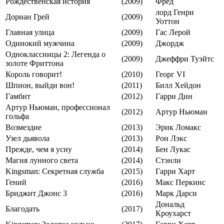
Рождественская история
(2009)
Фред
лорд Генри
Дориан Грей
(2009)
Уоттон
Главная улица
(2009)
Гас Лерой
Одинокий мужчина
(2009)
Джордж
Одноклассницы 2: Легенда о
(2009)
Джеффри Туэйтс
золоте Фриттона
Король говорит!
(2010)
Георг VI
Шпион, выйди вон!
(2011)
Билл Хейдон
Гамбит
(2012)
Гарри Дин
Артур Ньюман, профессионал
(2012)
Артур Ньюман
гольфа
Возмездие
(2013)
Эрик Ломакс
Узел дьявола
(2013)
Рон Лэкс
Прежде, чем я усну
(2014)
Бен Лукас
Магия лунного света
(2014)
Стэнли
Kingsman: Секретная служба
(2015)
Гарри Харт
Гений
(2016)
Макс Перкинс
Бриджит Джонс 3
(2016)
Марк Дарси
Дональд
Благодать
(2017)
Кроухарст