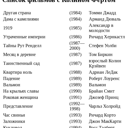
Другая страна
(1984)
Томми Джадд
Дама с камелиями
(1984)
Арманд Дюваль
Александр в
1919
(1985)
молодости
Утраченные империи
(1986)
Ричард Хернкастл
(1987—
Тайны Рут Ренделл
Стефен Уолби
2000)
Месяц в деревне
(1987)
Том Биркин
взрослый Колин
Таинственный сад
(1987)
Крэйвен
Квартира ноль
(1988)
Адриан ЛеДак
Падение
(1989)
Роберт Лоуренс
Вальмон
(1989)
Вальмон
На крыльях славы
(1990)
Брайан Смит
Роковая женщина
(1991)
Джозеф Принц
(1992—
Представление
Чарльз Холройд
1998)
Час свиньи
(1993)
Ричард Корто
Заложники
(1993)
Джон МакКарти
Кукловод
(1994)
Росс Тэлберт