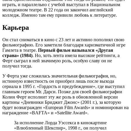
играть, и параллельно с учебой выступал в Национальном
молодежном театре. В 22 года он закончил английский
колледж. Именно там ему привили любовь к литературе.
Карьера
Он стал сниматься в кино с 23 лет и активно пополнял свою
фильмографию. Его заметили благодаря харизматичной игре
Гамлета в театре.
Первый фильм назывался «Другая
страна» (1984)
. Но, хоть лента имела высокие рейтинги, а
Ферт сыграл в ней значимую роль, особую славу он не
получил тогда.
У Ферта уже сложилась значительная фильмография, но,
истинную известность он приобрел лишь после выхода
сериала в 1995 г. «Гордость и предубеждение», где выступил
главным героем Mr. Дарси. Позже для своей фильмографии
Колин Ферт исполнит эту же роль в обновленной версии
картины «Дневники Бриджит Джонс» (2001 г.), за которую
будет вознагражден «European Film Awards» и номинирован на
награждение «BAFTA» и «Satellite Award».
За исполнение Лорда Уэссекса в кинокартине
«Влюбленный Шекспир», 1998 г., он получил