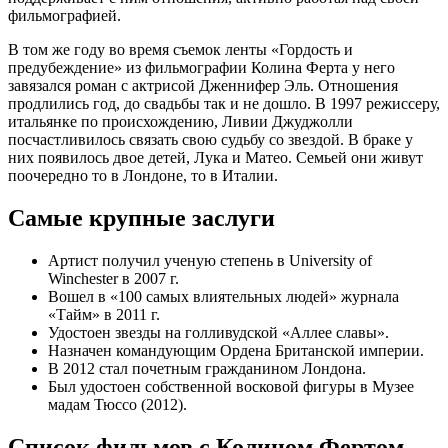
фильмографией.
В том же году во время съемок ленты «Гордость и
предубеждение» из фильмографии Колина Ферта у него
завязался роман с актрисой Дженнифер Эль. Отношения
продлились год, до свадьбы так и не дошло. В 1997 режиссеру,
итальянке по происхождению, Ливии Джуджолли
посчастливилось связать свою судьбу со звездой. В браке у
них появилось двое детей, Лука и Матео. Семьей они живут
поочередно то в Лондоне, то в Италии.
Самые крупные заслуги
Артист получил ученую степень в University of
Winchester в 2007 г.
Вошел в «100 самых влиятельных людей» журнала
«Тайм» в 2011 г.
Удостоен звезды на голливудской «Аллее славы».
Назначен командующим Ордена Британской империи.
В 2012 стал почетным гражданином Лондона.
Был удостоен собственной восковой фигуры в Музее
мадам Тюссо (2012).
Список фильмов с Колином Фертом