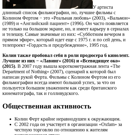
У артиста
длинный список фильмографии, но, лучшие фильмы с
Колином Фертом − это «Реальная любовь» (2003), «Вальмон»
(1989) и «Английский пациент» (1996). Он часто появляется
не только на большом экране, но, и имеет карьеру в сериалах
и телешоу. Самые значимые из них: «Субботним вечером в
прямом эфире», который идет еще с 1975 г. и по сей день, и
телепроект «Гордость и предубеждение», 1995 год.
Колин также пробовал себя в роли продюсера 6 кинолент.
Лучшие из них − «Лавинг» (2016) и «Всевидящее око»
(2015)
. В 2007 году вышла короткометражная лента «The
Department of Nothing» (2007), сценарий к которой был
написан рукой Ферта. Фильмы с Колином Фертом из его
фильмографии всегда имеют большой успех, за что он
пользуется большим уважением как среди британского
кинематографа, так и голливудского.
Общественная активность
Колин Ферт крайне неравнодушен к окружающим.
С 2002 года он участвует в организации «Oxfam» за
честную торговлю по отношению к жителям