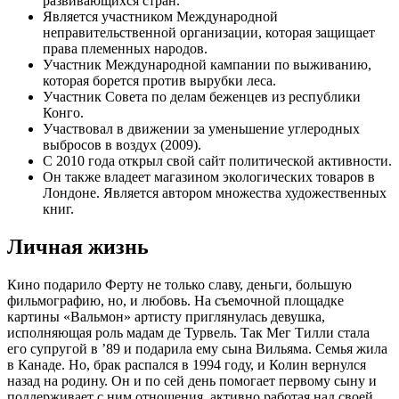
развивающихся стран.
Является участником Международной
неправительственной организации, которая защищает
права племенных народов.
Участник Международной кампании по выживанию,
которая борется против вырубки леса.
Участник Совета по делам беженцев из республики
Конго.
Участвовал в движении за уменьшение углеродных
выбросов в воздух (2009).
С 2010 года открыл свой сайт политической активности.
Он также владеет магазином экологических товаров в
Лондоне. Является автором множества художественных
книг.
Личная жизнь
Кино подарило Ферту не только славу, деньги, большую
фильмографию, но, и любовь. На съемочной площадке
картины «Вальмон» артисту приглянулась девушка,
исполняющая роль мадам де Турвель. Так Мег Тилли стала
его супругой в ’89 и подарила ему сына Вильяма. Семья жила
в Канаде. Но, брак распался в 1994 году, и Колин вернулся
назад на родину. Он и по сей день помогает первому сыну и
поддерживает с ним отношения, активно работая над своей