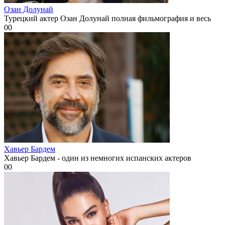
Озан Долунай
Турецкий актер Озан Долунай полная фильмография и весь
0
0
Хавьер Бардем
Хавьер Бардем - один из немногих испанских актеров
0
0