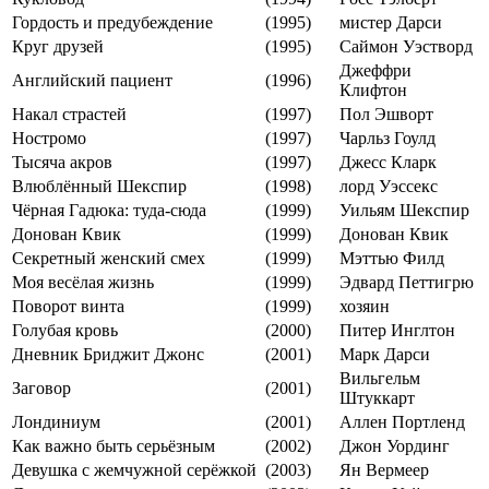
Гордость и предубеждение
(1995)
мистер Дарси
Круг друзей
(1995)
Саймон Уэстворд
Джеффри
Английский пациент
(1996)
Клифтон
Накал страстей
(1997)
Пол Эшворт
Ностромо
(1997)
Чарльз Гоулд
Тысяча акров
(1997)
Джесс Кларк
Влюблённый Шекспир
(1998)
лорд Уэссекс
Чёрная Гадюка: туда-сюда
(1999)
Уильям Шекспир
Донован Квик
(1999)
Донован Квик
Секретный женский смех
(1999)
Мэттью Филд
Моя весёлая жизнь
(1999)
Эдвард Петтигрю
Поворот винта
(1999)
хозяин
Голубая кровь
(2000)
Питер Инглтон
Дневник Бриджит Джонс
(2001)
Марк Дарси
Вильгельм
Заговор
(2001)
Штуккарт
Лондиниум
(2001)
Аллен Портленд
Как важно быть серьёзным
(2002)
Джон Уординг
Девушка с жемчужной серёжкой
(2003)
Ян Вермеер