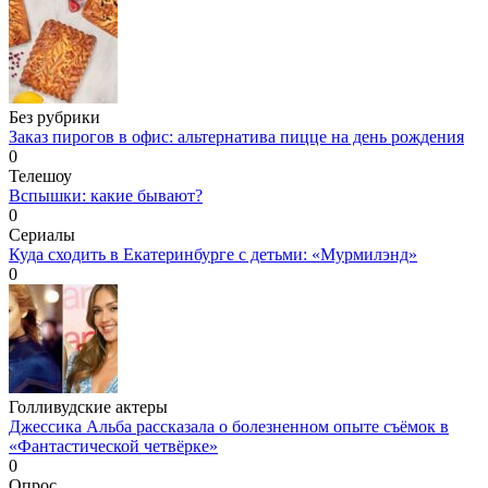
Без рубрики
Заказ пирогов в офис: альтернатива пицце на день рождения
0
Телешоу
Вспышки: какие бывают?
0
Сериалы
Куда сходить в Екатеринбурге с детьми: «Мурмилэнд»
0
Голливудские актеры
Джессика Альба рассказала о болезненном опыте съёмок в
«Фантастической четвёрке»
0
Опрос