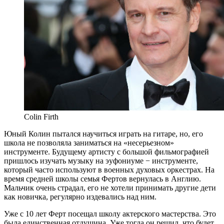
Colin Firth
Юный Колин пытался научиться играть на гитаре, но, его
школа не позволяла заниматься на «несерьезном»
инструменте. Будущему артисту с большой фильмографией
пришлось изучать музыку на эуфониуме − инструменте,
который часто используют в военных духовых оркестрах. На
время средней школы семья Фертов вернулась в Англию.
Мальчик очень страдал, его не хотели принимать другие дети
как новичка, регулярно издевались над ним.
Уже с 10 лет Ферт посещал школу актерского мастерства. Это
была единственная отдушина. Уже тогда он решил, что будет