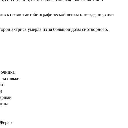
ались съемки автобиографической ленты о звезде, но, сама
торой актриса умерла из-за большой дозы снотворного,
вочника
 на пляже
на
и
аршан
щица
 Жерар