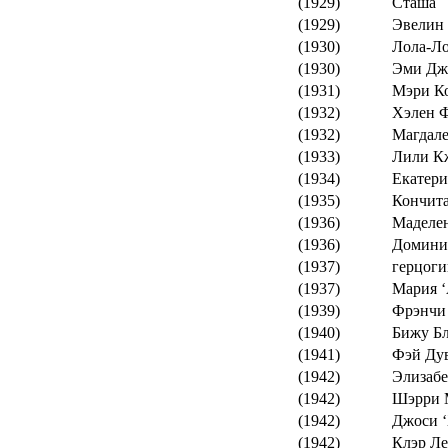
(1929)
Сташа
(1929)
Эвелин
(1930)
Лола-Л
(1930)
Эми Дж
(1931)
Мэри К
(1932)
Хэлен 
(1932)
Магдал
(1933)
Лили К
(1934)
Екатери
(1935)
Кончита
(1936)
Маделен
(1936)
Домини
(1937)
герцоги
(1937)
Мария ‘
(1939)
Фрэнчи
(1940)
Бижу Б
(1941)
Фэй Ду
(1942)
Элизабе
(1942)
Шэрри 
(1942)
Джоси ‘
(1942)
Клэр Ле