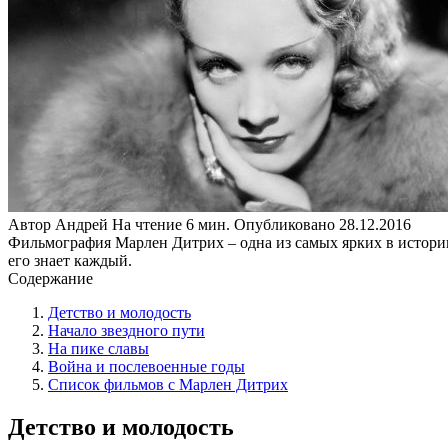
Автор
Андрей
На чтение
6 мин.
Опубликовано
28.12.2016
Фильмография Марлен Дитрих – одна из самых ярких в истории
его знает каждый.
Содержание
Детство и молодость
Начало звездного пути
На пике славы
Война и послевоенные годы
Список фильмов с Марлен Дитрих
Детство и молодость