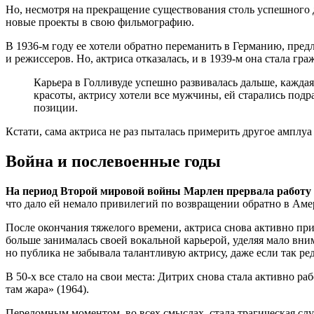
Но, несмотря на прекращение существования столь успешного ду
новые проекты в свою фильмографию.
В 1936-м году ее хотели обратно переманить в Германию, пре
и режиссеров. Но, актриса отказалась, и в 1939-м она стала гр
Карьера в Голливуде успешно развивалась дальше, кажда
красоты, актрису хотели все мужчины, ей старались под
позиции.
Кстати, сама актриса не раз пыталась примерить другое амплу
Война и послевоенные годы
На период Второй мировой войны Марлен прервала работу 
что дало ей немало привилегий по возвращении обратно в Аме
После окончания тяжелого времени, актриса снова активно прин
больше занималась своей вокальной карьерой, уделяя мало вн
но публика не забывала талантливую актрису, даже если так ред
В 50-х все стало на свои места: Дитрих снова стала активно 
там жара» (1964).
Переломным моментом, во всех смыслах, стала трагическая слу