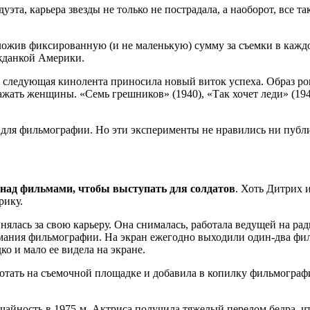
эта, карьера звезды не только не пострадала, а наоборот, все 
дложив фиксированную (и не маленькую) сумму за съемки в кажд
ажданкой Америки.
я следующая кинолента приносила новый виток успеха. Образ р
ражать женщины. «Семь грешников» (1940), «Так хочет леди» (1
а для фильмографии. Но эти эксперименты не нравились ни публ
над фильмами, чтобы выступать для солдатов
. Хоть Дитрих 
рику.
ялась за свою карьеру. Она снималась, работала ведущей на ради
имания фильмографии. На экран ежегодно выходили один-два фил
ко и мало ее видела на экране.
работать на съемочной площадке и добавила в копилку фильмогра
чайность в 1975-м. Актриса получила тяжелый перелом бедра, чт