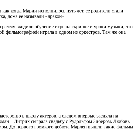
как когда Марии исполнилось пять лет, ее родители стали
ка, дома ее называли «дракон».
ограмму входило обучение игре на скрипке и уроки музыки, что
ной фильмографией играла в одном из оркестров. Там же она
астерство в школу актеров, а следом впервые засияла на
роман – Дитрих сыграла свадьбу с Рудольфом Зибером. Любовь
бомом. До первого громкого дебюта Марлен вышли такие фильмы