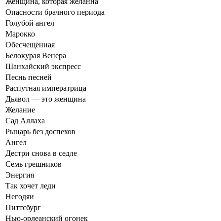
Женщина, которая желанна
Опасности брачного периода
Голубой ангел
Марокко
Обесчещенная
Белокурая Венера
Шанхайский экспресс
Песнь песней
Распутная императрица
Дьявол — это женщина
Желание
Сад Аллаха
Рыцарь без доспехов
Ангел
Дестри снова в седле
Семь грешников
Энергия
Так хочет леди
Негодяи
Питтсбург
Нью-орлеанский огонек