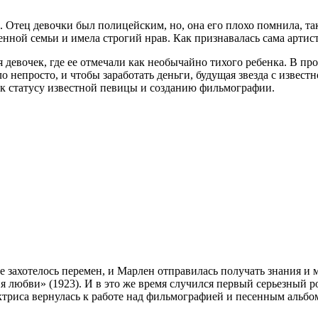
Отец девочки был полицейским, но, она его плохо помнила, так 
ченной семьи и имела строгий нрав. Как признавалась сама артист
девочек, где ее отмечали как необычайно тихого ребенка. В пр
 непросто, и чтобы заработать деньги, будущая звезда с извест
 к статусу известной певицы и созданию фильмографии.
е захотелось перемен, и Марлен отправилась получать знания и м
я любви» (1923). И в это же время случился первый серьезный 
 актриса вернулась к работе над фильмографией и песенным аль