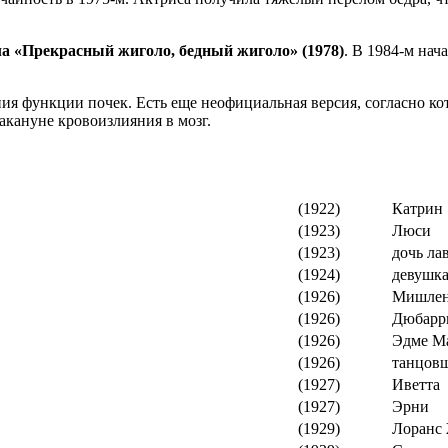
 «Прекрасный жиголо, бедный жиголо» (1978)
. В 1984-м нач
ия функции почек. Есть еще неофициальная версия, согласно ко
акануне кровоизлияния в мозг.
(1922)
Катрин
(1923)
Люси
(1923)
дочь ла
(1924)
девушка
(1926)
Мишле
(1926)
Дюбарр
(1926)
Эдме М
(1926)
танцов
(1927)
Иветта
(1927)
Эрни
(1929)
Лоранс