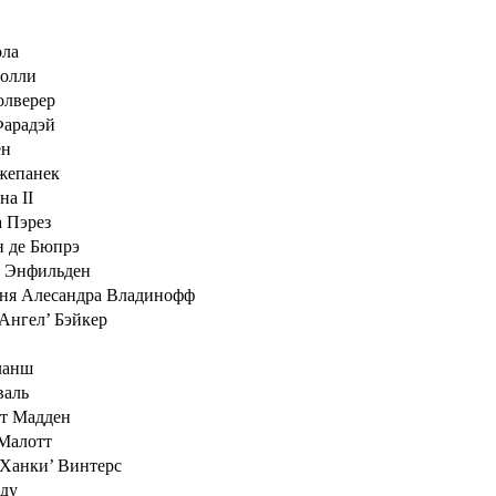
ола
олли
олверер
Фарадэй
ен
жепанек
на II
 Пэрез
 де Бюпрэ
 Энфильден
ня Алесандра Владинофф
Ангел’ Бэйкер
ланш
валь
т Мадден
Малотт
Ханки’ Винтерс
ду