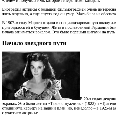
«Лене» и получила имя, которое теперь, знает каждый.
Биография актрисы с большой фильмографией очень интересна. 
жить отдельно, а еще спустя год он умер. Мать была из обеспе
В 1907-м году Марлен отдали в специализированную школу для 
пригодилось ей в будущем. Жить в послевоенной Германии было
начала заниматься вокалом. Это было первыми шагами на путь
Начало звездного пути
В 20-х годах девушк
экранах. Это были ленты «Таковы мужчины» (1922) и «Трагеди
отодвинула карьеру на задний план, но, ненадолго – в 1925-м
с участием актрисы: