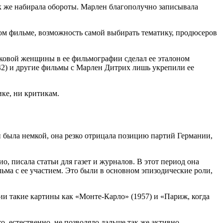
так же набирала обороты. Марлен благополучно записывала
ом фильме, возможность самой выбирать тематику, продюсеров
оковой женщины в ее фильмографии сделал ее эталоном
942) и другие фильмы с Марлен Дитрих лишь укрепили ее
ике, ни критикам.
и была немкой, она резко отрицала позицию партий Германии,
о, писала статьи для газет и журналов. В этот период она
ьма с ее участием. Это были в основном эпизодические роли,
фии такие картины как «Монте-Карло» (1957) и «Париж, когда
о, естественно, не позволяло дальше так же активно