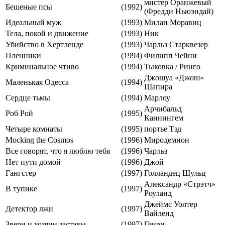
мистер Оранжевый
Бешеные псы
(1992)
(Фредди Ньюэндай)
Идеальный муж
(1993)
Милан Моравиц
Тела, покой и движение
(1993)
Ник
Убийство в Хертленде
(1993)
Чарльз Старквезер
Пленники
(1994)
Филипп Чейни
Криминальное чтиво
(1994)
Тыковка / Ринго
Джошуа «Джош»
Маленькая Одесса
(1994)
Шапира
Сердце тьмы
(1994)
Марлоу
Арчибальд
Роб Рой
(1995)
Каннингем
Четыре комнаты
(1995)
портье Тэд
Mocking the Cosmos
(1996)
Миродемнон
Все говорят, что я люблю тебя
(1996)
Чарльз
Нет пути домой
(1996)
Джой
Гангстер
(1997)
Голландец Шульц
Александр «Стрэтч»
В тупике
(1997)
Роуланд
Джеймс Уолтер
Детектор лжи
(1997)
Вайленд
Звери и хозяин заставы
(1997)
Генри