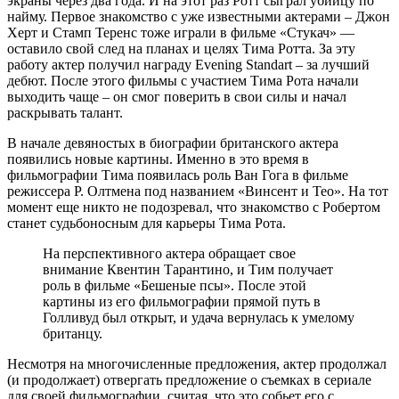
экраны через два года. И на этот раз Ротт сыграл убийцу по
найму. Первое знакомство с уже известными актерами – Джон
Херт и Стамп Теренс тоже играли в фильме «Стукач» —
оставило свой след на планах и целях Тима Ротта. За эту
работу актер получил награду Evening Standart – за лучший
дебют. После этого фильмы с участием Тима Рота начали
выходить чаще – он смог поверить в свои силы и начал
раскрывать талант.
В начале девяностых в биографии британского актера
появились новые картины. Именно в это время в
фильмографии Тима появилась роль Ван Гога в фильме
режиссера Р. Олтмена под названием «Винсент и Тео». На тот
момент еще никто не подозревал, что знакомство с Робертом
станет судьбоносным для карьеры Тима Рота.
На перспективного актера обращает свое
внимание Квентин Тарантино, и Тим получает
роль в фильме «Бешеные псы». После этой
картины из его фильмографии прямой путь в
Голливуд был открыт, и удача вернулась к умелому
британцу.
Несмотря на многочисленные предложения, актер продолжал
(и продолжает) отвергать предложение о съемках в сериале
для своей фильмографии, считая, что это собьет его с