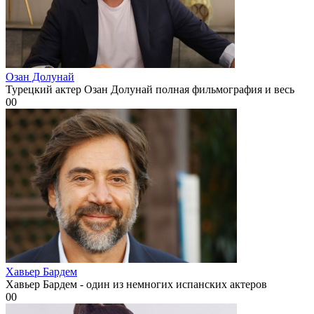
Озан Долунай
Турецкий актер Озан Долунай полная фильмография и весь
0
0
Хавьер Бардем
Хавьер Бардем - один из немногих испанских актеров
0
0