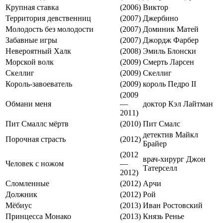
Крупная ставка
(2006)
Виктор
Территория девственниц
(2007)
Джербино
Молодость без молодости
(2007)
Доминик Матей
Забавные игры
(2007)
Джордж Фарбер
Невероятный Халк
(2008)
Эмиль Блонски
Морской волк
(2009)
Смерть Ларсен
Скеллиг
(2009)
Скеллиг
Король-завоеватель
(2009)
король Педро II
(2009
Обмани меня
—
доктор Кэл Лайтман
2011)
Пит Смаллс мёртв
(2010)
Пит Смалс
детектив Майкл
Порочная страсть
(2012)
Брайер
(2012
врач-хирург Джон
Человек с ножом
—
Татерселл
2012)
Сломленные
(2012)
Арчи
Должник
(2012)
Рой
Мёбиус
(2013)
Иван Ростовский
Принцесса Монако
(2013)
Князь Ренье