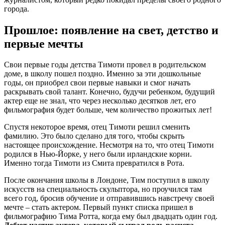
города.
Прошлое: появление на свет, детство и
первые мечты
Свои первые годы детства Тимоти провел в родительском
доме, в школу пошел поздно. Именно за эти дошкольные
годы, он приобрел свои первые навыки и смог начать
раскрывать свой талант. Конечно, будучи ребенком, будущий
актер еще не знал, что через несколько десятков лет, его
фильмография будет больше, чем количество прожитых лет!
Спустя некоторое время, отец Тимоти решил сменить
фамилию. Это было сделано для того, чтобы скрыть
настоящее происхождение. Несмотря на то, что отец Тимоти
родился в Нью-Йорке, у него были ирландские корни.
Именно тогда Тимоти из Смита превратился в Рота.
После окончания школы в Лондоне, Тим поступил в школу
искусств на специальность скульптора, но проучился там
всего год, бросив обучение и отправившись навстречу своей
мечте – стать актером. Первый пункт списка пришел в
фильмографию Тима Ротта, когда ему был двадцать один год.