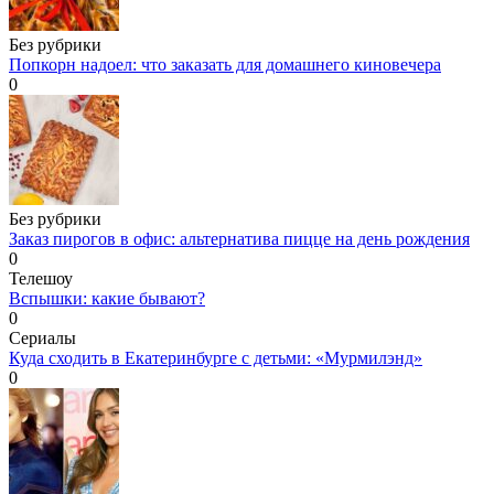
Без рубрики
Попкорн надоел: что заказать для домашнего киновечера
0
Без рубрики
Заказ пирогов в офис: альтернатива пицце на день рождения
0
Телешоу
Вспышки: какие бывают?
0
Сериалы
Куда сходить в Екатеринбурге с детьми: «Мурмилэнд»
0