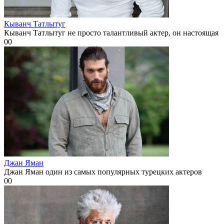
Кыванч Татлытуг
Кыванч Татлытуг не просто талантливый актер, он настоящая
0
0
Джан Яман
Джан Яман один из самых популярных турецких актеров
0
0