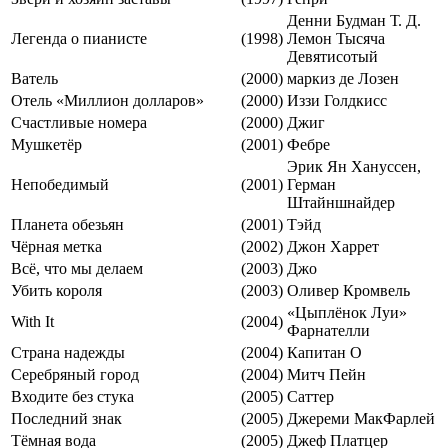
Денни Будман Т. Д.
Легенда о пианисте
(1998)
Лемон Тысяча
Девятисотый
Ватель
(2000)
маркиз де Лозен
Отель «Миллион долларов»
(2000)
Иззи Голдкисс
Счастливые номера
(2000)
Джиг
Мушкетёр
(2001)
Фебре
Эрик Ян Хануссен,
Непобедимый
(2001)
Герман
Штайншнайдер
Планета обезьян
(2001)
Тэйд
Чёрная метка
(2002)
Джон Харрет
Всё, что мы делаем
(2003)
Джо
Убить короля
(2003)
Оливер Кромвель
«Цыплёнок Луи»
With It
(2004)
Фарнателли
Страна надежды
(2004)
Капитан О
Серебряный город
(2004)
Митч Пейн
Входите без стука
(2005)
Саттер
Последний знак
(2005)
Джереми МакФарлей
Тёмная вода
(2005)
Джеф Платцер