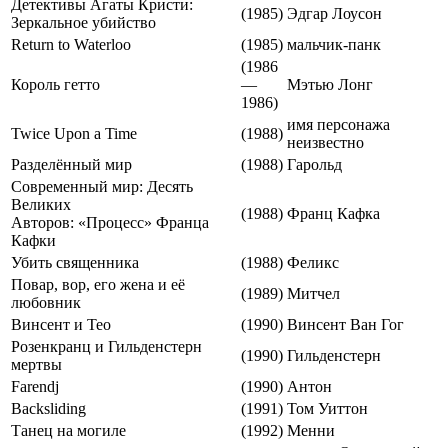
Детективы Агаты Кристи:
(1985)
Эдгар Лоусон
Зеркальное убийство
Return to Waterloo
(1985)
мальчик-панк
(1986
Король гетто
—
Мэтью Лонг
1986)
имя персонажа
Twice Upon a Time
(1988)
неизвестно
Разделённый мир
(1988)
Гарольд
Современный мир: Десять
Великих
(1988)
Франц Кафка
Авторов: «Процесс» Франца
Кафки
Убить священника
(1988)
Феликс
Повар, вор, его жена и её
(1989)
Митчел
любовник
Винсент и Тео
(1990)
Винсент Ван Гог
Розенкранц и Гильденстерн
(1990)
Гильденстерн
мертвы
Farendj
(1990)
Антон
Backsliding
(1991)
Том Уиттон
Танец на могиле
(1992)
Менни