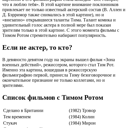
что я люблю тебя». В этой картине внимание поклонников
привлекает не только известный актерский состав (В. Аллен и
Д. Бэрримор также снимались в этой картине), но и
«внезапно» открывшиеся таланты Тима. Талант комика и
удивительный голос актера в полной мере был показан
зрителям только в этой картине. С этого момента фильмы с
Тимом Ротом стремительно набирают популярность.
Если не актер, то кто?
В девяносто девятом году на экраны вышел фильм «Зона
военных действий», режиссером, которого стал Тим Рот.
Именно эта картина, вошедшая в режиссерскую
фильмографию первой, принесла Тиму безоговорочное и
окончательное признание не только коллегами, но и
зрителями.
Список фильмов с Тимом Ротом
Сделано в Британии
(1982)
Трэвор
Тем временем
(1984)
Колин
Стукач
(1984)
Мирон