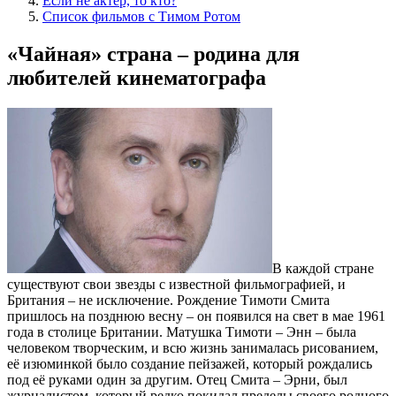
Если не актер, то кто?
Список фильмов с Тимом Ротом
«Чайная» страна – родина для
любителей кинематографа
В каждой стране
существуют свои звезды с известной фильмографией, и
Британия – не исключение. Рождение Тимоти Смита
пришлось на позднюю весну – он появился на свет в мае 1961
года в столице Британии. Матушка Тимоти – Энн – была
человеком творческим, и всю жизнь занималась рисованием,
её изюминкой было создание пейзажей, который рождались
под её руками один за другим. Отец Смита – Эрни, был
журналистом, который редко покидал пределы своего родного