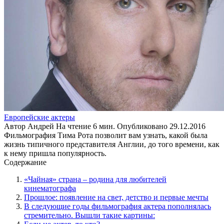
Европейские актеры
Автор
Андрей
На чтение
6 мин.
Опубликовано
29.12.2016
Фильмография Тима Рота позволит вам узнать, какой была
жизнь типичного представителя Англии, до того времени, как
к нему пришла популярность.
Содержание
«Чайная» страна – родина для любителей
кинематографа
Прошлое: появление на свет, детство и первые мечты
В следующие годы фильмография актера пополнялась
стремительно. Вышли такие картины: