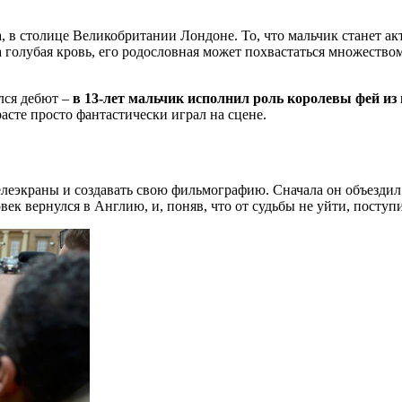
да, в столице Великобритании Лондоне. То, что мальчик станет 
 голубая кровь, его родословная может похвастаться множеством
лся дебют –
в 13-лет мальчик исполнил роль королевы фей из
асте просто фантастически играл на сцене.
елеэкраны и создавать свою фильмографию. Сначала он объездил
век вернулся в Англию, и, поняв, что от судьбы не уйти, поступ