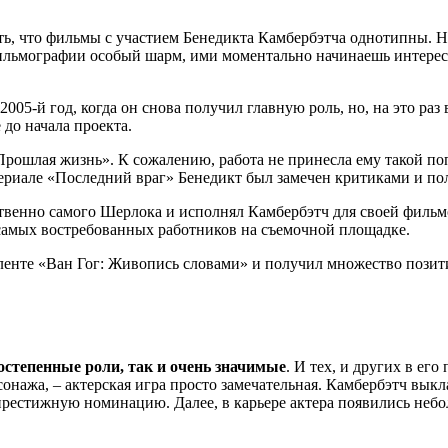
ь, что фильмы с участием Бенедикта Камбербэтча однотипны. На
ильмографии особый шарм, ими моментально начинаешь интересов
5-й год, когда он снова получил главную роль, но, на это раз 
до начала проекта.
рошлая жизнь». К сожалению, работа не принесла ему такой поп
и-сериале «Последний враг» Бенедикт был замечен критиками и 
ственно самого Шерлока и исполнял Камбербэтч для своей фильм
из самых востребованных работников на съемочной площадке.
ленте «Ван Гог: Живопись словами» и получил множество позити
остепенные роли, так и очень значимые
. И тех, и других в ег
сонажа, – актерская игра просто замечательная. Камбербэтч вык
рестижную номинацию. Далее, в карьере актера появились небол