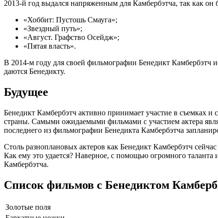
2013-й год выдался напряженным для Камбербэтча, так как он 
«Хоббит: Пустошь Смауга»;
«Звездный путь»;
«Август. Графство Осейдж»;
«Пятая власть».
В 2014-м году для своей фильмографии Бенедикт Камбербэтч и
даются Бенедикту.
Будущее
Бенедикт Камбербэтч активно принимает участие в съемках и с
страны. Самыми ожидаемыми фильмами с участием актера являю
последнего из фильмографии Бенедикта Камбербэтча запланиров
Столь разноплановых актеров как Бенедикт Камбербэтч сейчас 
Как ему это удается? Наверное, с помощью огромного таланта
Камбербэтча.
Список фильмов с Бенедиктом Камберб
Золотые поля
Бархатные ножки