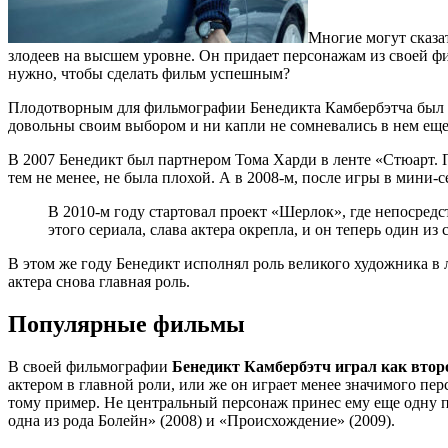
Многие могут сказат
злодеев на высшем уровне. Он придает персонажам из своей ф
нужно, чтобы сделать фильм успешным?
Плодотворным для фильмографии Бенедикта Камбербэтча был 200
довольны своим выбором и ни капли не сомневались в нем еще 
В 2007 Бенедикт был партнером Тома Харди в ленте «Стюарт. П
тем не менее, не была плохой. А в 2008-м, после игры в мин
В 2010-м году стартовал проект «Шерлок», где непосред
этого сериала, слава актера окрепла, и он теперь один 
В этом же году Бенедикт исполнял роль великого художника в 
актера снова главная роль.
Популярные фильмы
В своей фильмографии
Бенедикт Камбербэтч играл как втор
актером в главной роли, или же он играет менее значимого пер
тому пример. Не центральный персонаж принес ему еще одну п
одна из рода Болейн» (2008) и «Происхождение» (2009).