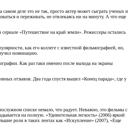
 самом деле это не так, просто актер может сыграть ученых и
аться и переживать, не отвлекаясь ни на минуту. А что еще
в сериале «Путешествие на край земли». Режиссеры остались
улярности, как его коллеге с известной фильмографией, но,
получил номинацию.
ографии. Как раз таки именно после выхода на экраны
вных отзывов. Два года спустя вышел «Конец парада», где у
о послужном списке немало, что радует. Неважно, это фильмы с
ладывается на полную. «Удивительная легкость» (2006) яркий
ьшие роли в таких лентах как «Искупление» (2007), «Еще