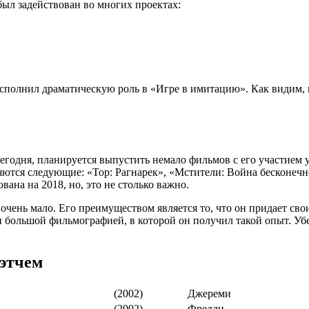
был задействован во многих проектах:
сполнил драматическую роль в «Игре в имитацию». Как видим, 
егодня, планируется выпустить немало фильмов с его участием 
тся следующие: «Тор: Рагнарек», «Мстители: Война бесконечнос
ана на 2018, но, это не столько важно.
очень мало. Его преимуществом является то, что он придает св
 и большой фильмографией, в которой он получил такой опыт. У
этчем
(2002)
Джереми
(2002)
Фредди